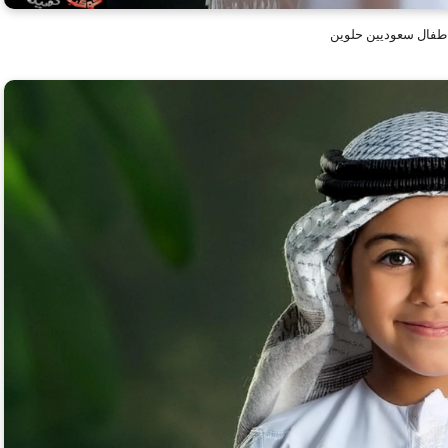
طفال سعوديين حلوين