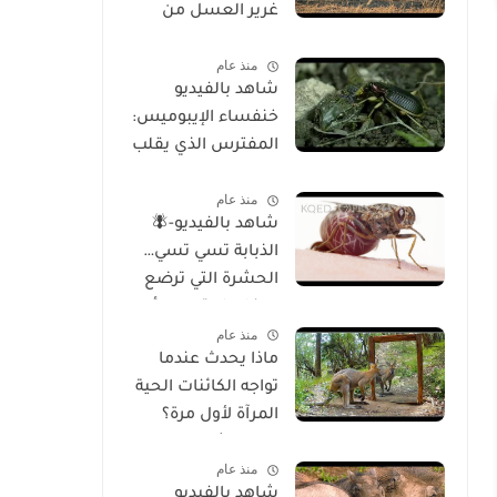
غرير العسل من
الوجود
منذ عام
شاهد بالفيديو
خنفساء الإيبوميس:
المفترس الذي يقلب
موازين الطبيعة
منذ عام
شاهد بالفيديو-🪰
الذبابة تسي تسي…
الحشرة التي ترضع
صغارها وتسبب أحد
منذ عام
أخطر الأمراض في
ماذا يحدث عندما
إفريقيا!
تواجه الكائنات الحية
المرآة لأول مرة؟
تحليل شامل
منذ عام
للسلوك والوعي
شاهد بالفيديو