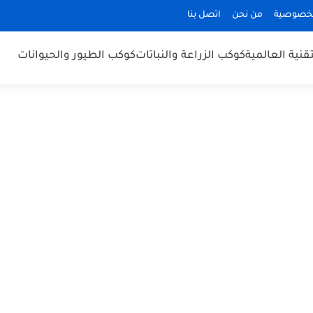
لخصوصية
من نحن
اتصل بنا
قنية العالمية
كوكب الزراعة والنباتات
كوكب الطيور والحيوانات