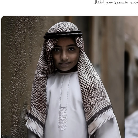
ديين يبتسمون-صور اطفال