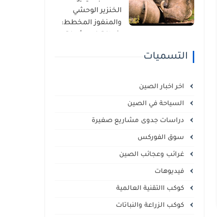
الذاتي
الخنزير الوحشي
والمنغوز المخطط:
شراكة غير مألوفة
في قلب السافانا
التسميات
الإفريقية
اخر اخبار الصين
السياحة في الصين
دراسات جدوى مشاريع صغيرة
سوق الفوركس
غرائب وعجائب الصين
فيديوهات
كوكب االتقنية العالمية
كوكب الزراعة والنباتات