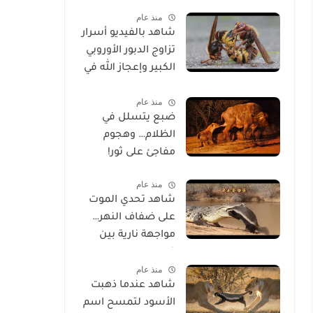
الحياة
منذ عام
شاهد بالفيديو أسرار
تزاوج الدبور الأوروبي
الكبير وإعجاز الله في
خلقه
منذ عام
ضبع يتسلل في
الظلام… وهجوم
مفاجئ على ثور!
منذ عام
شاهد تحدي الموت
على ضفاف النهر…
مواجهة نارية بين
غرير العسل
منذ عام
وتمساح شرس
شاهد عندما ذهبت
الأسود لتمسح اسم