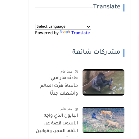
Translate
Powered by
Translate
مشاركات شائعة
منذ عام
حادثة هارامبي:
مأساة هزّت العالم
وأشعلت جدلًا
عالميًا-شاهد
منذ عام
بالفيديو
البابون الذي واجه
الأسود: قصة عن
الثقة، العمر، وقوانين