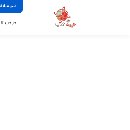
سياسة ا
كوكب الت