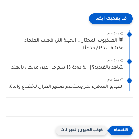
قد يعجبك ايضا
منذ عام
🕷️ العنكبوت المحتال… الحيلة التي أذهلت العلماء
وكشفت ذكاءً مذهلًا...
منذ عام
شاهد بالفيديو؟ إزالة دودة 15 سم من عين مريض بالهند
منذ عام
الفيديو المذهل: نمر يستخدم صغير الغزال لإخضاع والدته
كوكب الطيور والحيوانات