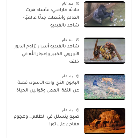
منذ عام
حادثة هارامبي: مأساة هزّت
العالم وأشعلت جدلًا عالميًا-
شاهد بالفيديو
منذ عام
شاهد بالفيديو أسرار تزاوج الدبور
الأوروبي الكبير وإعجاز الله في
خلقه
منذ عام
البابون الذي واجه الأسود: قصة
عن الثقة، العمر، وقوانين الحياة
منذ عام
ضبع يتسلل في الظلام… وهجوم
مفاجئ على ثور!