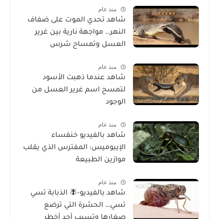
منذ عام
شاهد تحدي الموت على ضفاف
النهر… مواجهة نارية بين غرير
العسل وتمساح شرس
منذ عام
شاهد عندما ذهبت الأسود
لتمسح اسم غرير العسل من
الوجود
منذ عام
شاهد بالفيديو خنفساء
الإيبوميس: المفترس الذي يقلب
موازين الطبيعة
منذ عام
شاهد بالفيديو-🪰 الذبابة تسي
تسي… الحشرة التي ترضع
صغارها وتسبب أحد أخطر