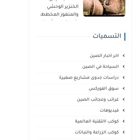
الذاتي
الخنزير الوحشي
والمنغوز المخطط:
شراكة غير مألوفة
في قلب السافانا
التسميات
الإفريقية
اخر اخبار الصين
السياحة في الصين
دراسات جدوى مشاريع صغيرة
سوق الفوركس
غرائب وعجائب الصين
فيديوهات
كوكب االتقنية العالمية
كوكب الزراعة والنباتات