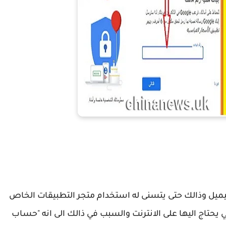
حساب جيميل بسهولة
ل وذالك حتى يتسنى له استخدام متجر التطبيقات الخاص
ي يحتاج اليها على الانترنت والسبب في ذالك الى انه "حساب