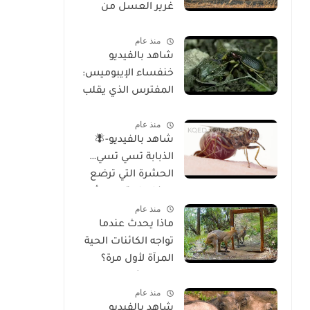
غرير العسل من
الوجود
منذ عام
شاهد بالفيديو
خنفساء الإيبوميس:
المفترس الذي يقلب
موازين الطبيعة
منذ عام
شاهد بالفيديو-🪰
الذبابة تسي تسي…
الحشرة التي ترضع
صغارها وتسبب أحد
منذ عام
أخطر الأمراض في
ماذا يحدث عندما
إفريقيا!
تواجه الكائنات الحية
المرآة لأول مرة؟
تحليل شامل
منذ عام
للسلوك والوعي
شاهد بالفيديو