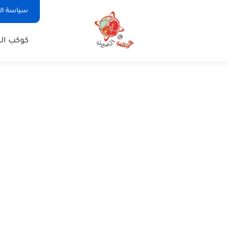
سياسة ا
كوكب الت