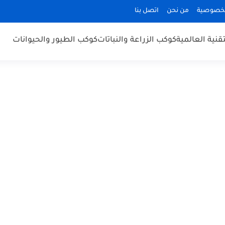
لخصوصية
من نحن
اتصل بنا
قنية العالمية
كوكب الزراعة والنباتات
كوكب الطيور والحيوانات