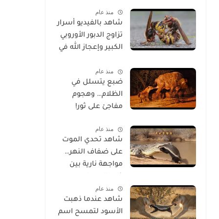
الحياة
منذ عام
شاهد بالفيديو أسرار
تزاوج الدبور الأوروبي
الكبير وإعجاز الله في
خلقه
منذ عام
ضبع يتسلل في
الظلام… وهجوم
مفاجئ على ثور!
منذ عام
شاهد تحدي الموت
على ضفاف النهر…
مواجهة نارية بين
غرير العسل
منذ عام
وتمساح شرس
شاهد عندما ذهبت
الأسود لتمسح اسم