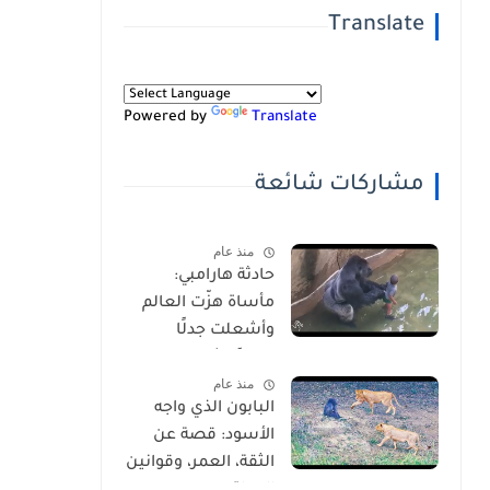
Translate
Powered by
Translate
مشاركات شائعة
منذ عام
حادثة هارامبي:
مأساة هزّت العالم
وأشعلت جدلًا
عالميًا-شاهد
منذ عام
بالفيديو
البابون الذي واجه
الأسود: قصة عن
الثقة، العمر، وقوانين