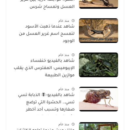
النهر… مواجهة نارية بين غرير
العسل وتمساح شرس
منذ عام
شاهد عندما ذهبت الأسود
لتمسح اسم غرير العسل من
الوجود
منذ عام
شاهد بالفيديو خنفساء
الإيبوميس: المفترس الذي يقلب
موازين الطبيعة
منذ عام
شاهد بالفيديو-🪰 الذبابة تسي
تسي… الحشرة التي ترضع
صغارها وتسبب أحد أخطر
الأمراض في إفريقيا!
منذ عام