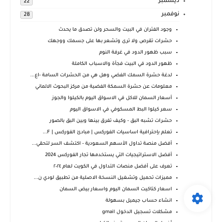
ديسمبر
22
نوفمبر
28
وجود الفئران في البيت والسحر ولن تصدق ما يحدث
حشرات تقرص ولا ترى وتشعر بها على جسمك ووجهك
سبب ظهور الدود في غرفة النوم
ظهور الدود في البيت فجأة والاسباب الكاملة
لدغة حشرة السمك الفضي وهل هي من الحشرات السامة -اع...
معلومات عن حشرة السمكة الفضية من مركز البحوث الالماني
أسعار السمان للاكل في الاسواق اليوم بالكيلوا والجوز
سعر كيلوا البط المسكوفي في الاسواق اليوم
حشرات تشبه البق - وكيف تفرق بينها وبين البق بالصور
تعلم بإحترافية اساسيات الفوركس | مبادئ الفوركس | F...
أفضل منصة تداول الأسهم السعودية - اكتشف السر لتحقي...
أفضل الاستراتيجيات التي يستخدمها تجار الفوركس 2024
تعرف على أفضل منصات التداول في الكويت لعام ٢٠٢٤
مميزات تحميل وتشغيل النسخة الاصلية من تطبيق لودي ن...
اسعار كتاكيت السمان اليوم واسعار بيض السمان
انشاء حساب جيميل بسهولة
مشكلات تسجيل الدخول gmail