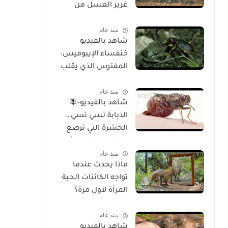
غرير العسل من
الوجود
منذ عام
شاهد بالفيديو
خنفساء الإيبوميس:
المفترس الذي يقلب
موازين الطبيعة
منذ عام
شاهد بالفيديو-🪰
الذبابة تسي تسي…
الحشرة التي ترضع
صغارها وتسبب أحد
منذ عام
أخطر الأمراض في
ماذا يحدث عندما
إفريقيا!
تواجه الكائنات الحية
المرآة لأول مرة؟
تحليل شامل
منذ عام
للسلوك والوعي
شاهد بالفيديو