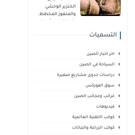
الذاتي
الخنزير الوحشي
والمنغوز المخطط:
شراكة غير مألوفة
في قلب السافانا
التسميات
الإفريقية
اخر اخبار الصين
السياحة في الصين
دراسات جدوى مشاريع صغيرة
سوق الفوركس
غرائب وعجائب الصين
فيديوهات
كوكب االتقنية العالمية
كوكب الزراعة والنباتات