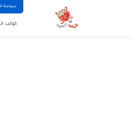
سياسة ا
كوكب الت