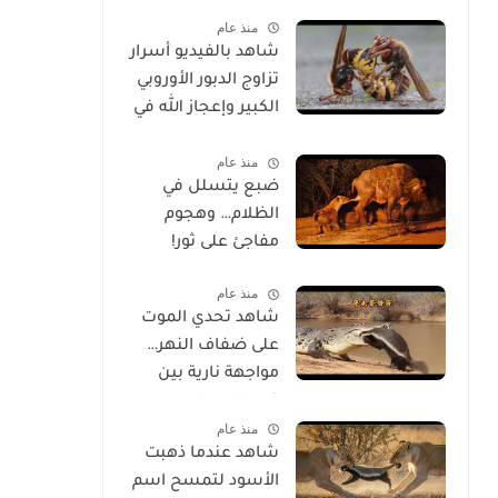
الحياة
منذ عام
شاهد بالفيديو أسرار
تزاوج الدبور الأوروبي
الكبير وإعجاز الله في
خلقه
منذ عام
ضبع يتسلل في
الظلام… وهجوم
مفاجئ على ثور!
منذ عام
شاهد تحدي الموت
على ضفاف النهر…
مواجهة نارية بين
غرير العسل
منذ عام
وتمساح شرس
شاهد عندما ذهبت
الأسود لتمسح اسم