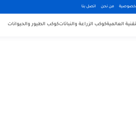
لخصوصية
من نحن
اتصل بنا
قنية العالمية
كوكب الزراعة والنباتات
كوكب الطيور والحيوانات