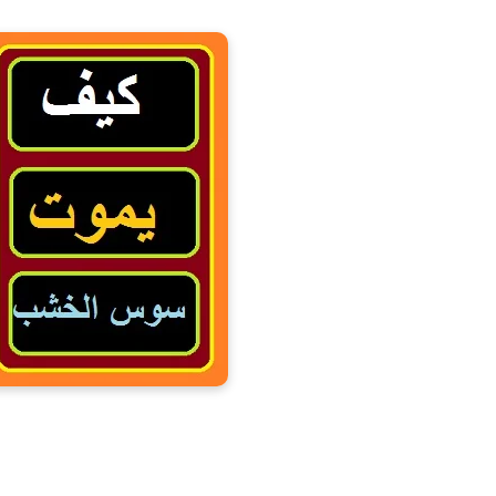
"كيف يموت سوس الخشب"طريقة موت س