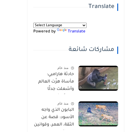
Translate
Powered by
Translate
مشاركات شائعة
منذ عام
حادثة هارامبي:
مأساة هزّت العالم
وأشعلت جدلًا
عالميًا-شاهد
منذ عام
بالفيديو
البابون الذي واجه
الأسود: قصة عن
الثقة، العمر، وقوانين