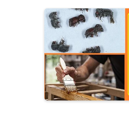
وس الخشب"قتل سوس الخشب"كيف يموت دود الخشب"