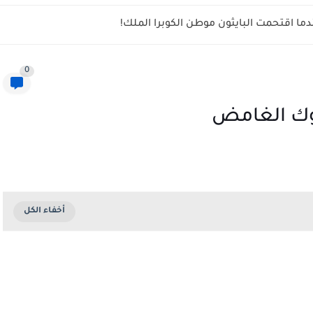
ما اقتحمت البايثون موطن الكوبرا الملك!
0
لوك الغامض