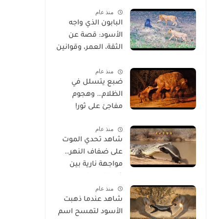
خلقه
منذ عام
البابون الذي واجه
الأسود: قصة عن
الثقة، العمر، وقوانين
الحياة
منذ عام
ضبع يتسلل في
الظلام… وهجوم
مفاجئ على ثور!
منذ عام
شاهد تحدي الموت
على ضفاف النهر…
مواجهة نارية بين
غرير العسل
منذ عام
وتمساح شرس
شاهد عندما ذهبت
الأسود لتمسح اسم