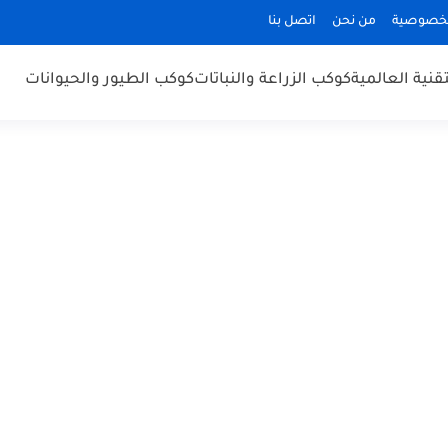
لخصوصية
من نحن
اتصل بنا
قنية العالمية
كوكب الزراعة والنباتات
كوكب الطيور والحيوانات