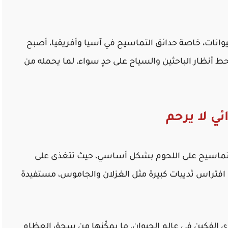
حيوانات، خاصة حدائق التماسيح في آسيا وأفريقيا، أصبح
نظار الباحثين والسياح على حدٍ سواء، لما يحمله من
ي لا يرحم
تماسيح على اللحوم بشكل أساسي، حيث تتغذى على
لى افتراس ثدييات كبيرة مثل الغزلان والجاموس، مستفيدة
 الفكين في عالم الحيوان، ما يمكّنها من سحق العظام