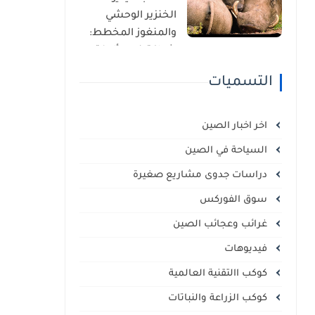
الذاتي
الخنزير الوحشي
والمنغوز المخطط:
شراكة غير مألوفة
في قلب السافانا
التسميات
الإفريقية
اخر اخبار الصين
السياحة في الصين
دراسات جدوى مشاريع صغيرة
سوق الفوركس
غرائب وعجائب الصين
فيديوهات
كوكب االتقنية العالمية
كوكب الزراعة والنباتات