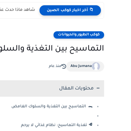
شاهد ماذا حدث عند
📁 آخر اخبار كوكب الصين
كوكب الطيور والحيوانات
التماسيح بين التغذية والس
Abu Jumana
منذ عام
محتويات المقال
🐊 التماسيح بين التغذية والسلوك الغامض
🥩 تغذية التماسيح: نظام غذائي لا يرحم