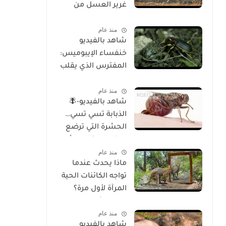
غرير العسل من
الوجود
منذ عام
شاهد بالفيديو
خنفساء الإيبوميس:
المفترس الذي يقلب
موازين الطبيعة
منذ عام
شاهد بالفيديو-🪰
الذبابة تسي تسي…
الحشرة التي ترضع
صغارها وتسبب أحد
منذ عام
أخطر الأمراض في
ماذا يحدث عندما
إفريقيا!
تواجه الكائنات الحية
المرآة لأول مرة؟
تحليل شامل
منذ عام
للسلوك والوعي
شاهد بالفيديو