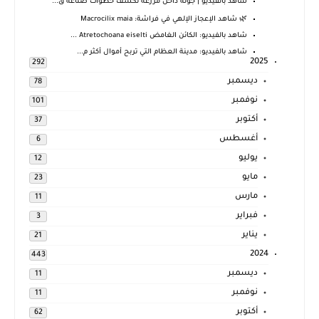
شاهد بالفيديو | جولة داخل مزرعة تكشف خطوات صناعة ق...
🌿 شاهد الإعجاز الإلهي في فراشة: Macrocilix maia
شاهد بالفيديو: الكائن الغامض Atretochoana eiselti ...
شاهد بالفيديو: مدينة العظام التي تربح أموال أكثر م...
2025
292
ديسمبر
78
نوفمبر
101
أكتوبر
37
أغسطس
6
يوليو
12
مايو
23
مارس
11
فبراير
3
يناير
21
2024
443
ديسمبر
11
نوفمبر
11
أكتوبر
62