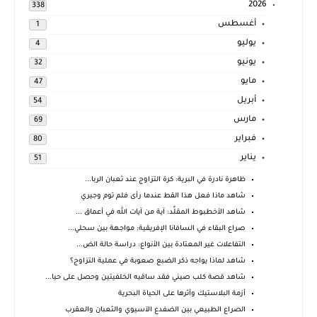
2026
338
أغسطس
1
يوليو
4
يونيو
32
مايو
47
أبريل
54
مارس
69
فبراير
80
يناير
51
ظاهرة نادرة في البرية: كرة التزاوج عند ثعبان الربا...
شاهد ماذا فعل هذا القط عندما رأى فلم توم وجيري
شاهد الأخطبوط المقلِّد: آية من آيات الله في أعماق ...
صراع البقاء في السافانا الإفريقية: مواجهة بين سحلي...
التفاعلات غير المعتادة بين الأنواع: دراسة حالة الض...
شاهد لماذا يواجه ذكر الضبع صعوبة في عملية التزاوج؟
شاهد قصة كلب صيني فقد ساقيه الخلفيتين وحصل على حيا...
أزمة البلاستيك وأثرها على الحياة البحرية
الصراع الطبيعي بين الضفدع الآسيوي والثعبان والعقرب