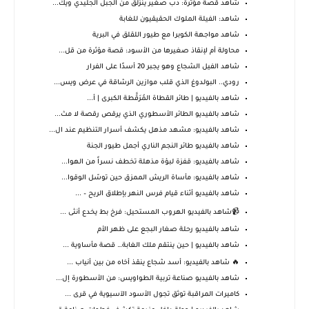
شاهد قصة مؤثرة: دب صغير ينزلق من الجبل الجليدي ويك...
شاهد: الفيلة الملوك الحقيقيون للغابة
شاهد مواجهة الكوبرا مع طيور اللقلق في البرية
محاولة أم لإنقاذ صغيرها من الأسود: قصة مؤثرة من قل...
شاهد الفيل الشجاع وهو يجبر 20 أسدًا على الفرار
رودي.. البولدوغ الذي قلب موازين الرشاقة في عرض ويس...
شاهد بالفيديو | طائر القطاة المُرَقَّطة الكبرى | أ...
شاهد بالفيديو الطائر الأسطوري الذي يرقص رقصة لا مث...
شاهد بالفيديو: مشهد مذهل يكشف أسرار التنظيم عند ال...
شاهد بالفيديو طائر النجم الناري أجمل طيور الجنة
شاهد بالفيديو: قفزة لبؤة مذهلة تخطف نسراً من الهوا...
شاهد بالفيديو: مأساة الريش الممزق حين توسّل الوقوا...
شاهد بالفيديو أثناء قيام فرس النهر بإطلاق الريح – ...
📹شاهد بالفيديو الهروب المستحيل: فرخ بط يخدع أنثى ...
شاهد بالفيديو رحلة صغار البجع على ظهر الأم
شاهد بالفيديو | حين ينتقم ملك الغابة… قصة مأساوية ...
🔥 شاهد بالفيديو: أسد شجاع ينقذ أخاه من بين أنياب ...
شاهد بالفيديو صناعة تربية الطواويس: من الأسطورة إل...
كاميرات المراقبة توثق تجول الأسود الآسيوية في قرى ...