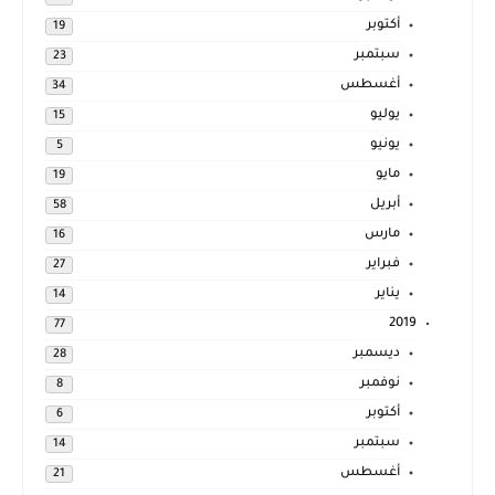
أكتوبر
19
سبتمبر
23
أغسطس
34
يوليو
15
يونيو
5
مايو
19
أبريل
58
مارس
16
فبراير
27
يناير
14
2019
77
ديسمبر
28
نوفمبر
8
أكتوبر
6
سبتمبر
14
أغسطس
21