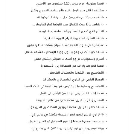
قصة بطولية: أم جاموس تنقذ صغيرها من الأسود
مشاهدة أنثى دبور الرمل أثناء بناء عشها الحجري ونقل...
شاهد دب يقتحم ماتجر من اجل سرقة الشوكولاتة
✨ شاهد ماذا حدث للأفيال بعد تناولها ثمار المارولا ...
النسر الذي تحدى الأسد ووقف أمامه وجهًا لوجه
شاهد القفزة المصيرية لفراخ الإوزة القطبية
عندما يتقابل ملوك الغابة عند السياج -شاهد ماذا يفعلون
شاهد حوت أحدب وهو يتناول وجبة الإفطار – مشهد مذهل
أسرار وسلوكيات تزاوج أسماك القرش بشكل علمي
قصة الخروف باراك: من المعاناة إلى الأسطورة
التماسيح بين التغذية والسلوك الغامض
الإعجاز الإلهي في تداوي الشمبانزي بالحشرات
التماسيح وسلوكها المفترس: قراءة علمية في آليات الصيد
قصة إنقاذ الكلب ويني: رحلة من اليأس إلى الأمل
النمس والأرنب البري: قصة نادرة من عالم الطبيعة
شاهد طائر القرنبيل: قصة الزوجين المخلصين الذين حوّ...
🐴 تزاوج فرس البحر: أسرار علمية مذهلة في عالم الأح...
Megarhyssa macrurus | الدبور العملاق ذو الذيل الطويل
يرقة هيميروبلانِس تريبتوليموس: الكائن الذي يخدع أع...