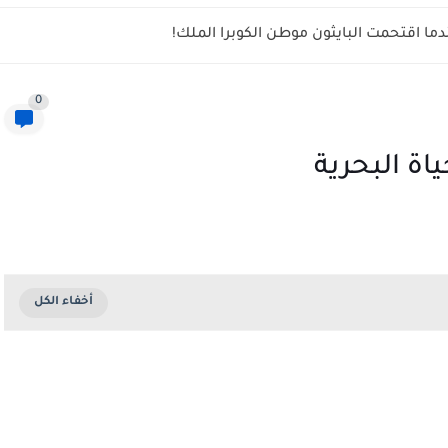
ما اقتحمت البايثون موطن الكوبرا الملك!
0
اة البحرية