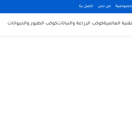
لخصوصية
من نحن
اتصل بنا
قنية العالمية
كوكب الزراعة والنباتات
كوكب الطيور والحيوانات