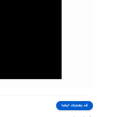
قد يعجبك ايضا