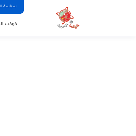
سياسة ا
كوكب الت