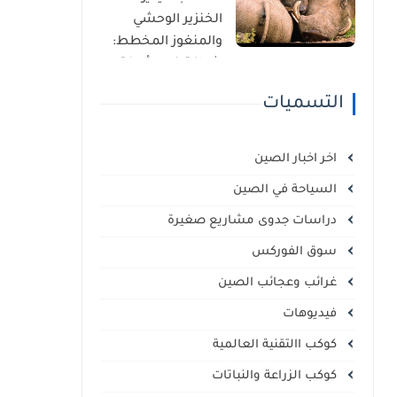
الذاتي
الخنزير الوحشي
والمنغوز المخطط:
شراكة غير مألوفة
في قلب السافانا
التسميات
الإفريقية
اخر اخبار الصين
السياحة في الصين
دراسات جدوى مشاريع صغيرة
سوق الفوركس
غرائب وعجائب الصين
فيديوهات
كوكب االتقنية العالمية
كوكب الزراعة والنباتات