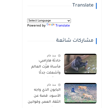
Translate
Powered by
Translate
مشاركات شائعة
منذ عام
حادثة هارامبي:
مأساة هزّت العالم
وأشعلت جدلًا
عالميًا-شاهد
منذ عام
بالفيديو
البابون الذي واجه
الأسود: قصة عن
الثقة، العمر، وقوانين