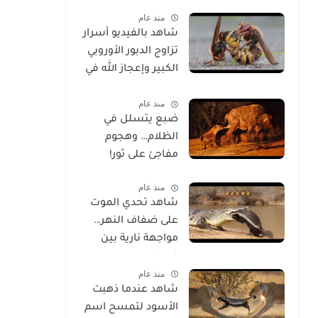
الحياة
منذ عام
شاهد بالفيديو أسرار
تزاوج الدبور الأوروبي
الكبير وإعجاز الله في
خلقه
منذ عام
ضبع يتسلل في
الظلام… وهجوم
مفاجئ على ثور!
منذ عام
شاهد تحدي الموت
على ضفاف النهر…
مواجهة نارية بين
غرير العسل
منذ عام
وتمساح شرس
شاهد عندما ذهبت
الأسود لتمسح اسم