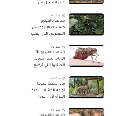
غرير العسل من
الوجود
منذ عام
شاهد بالفيديو
خنفساء الإيبوميس:
المفترس الذي يقلب
موازين الطبيعة
منذ عام
شاهد بالفيديو-🪰
الذبابة تسي تسي…
الحشرة التي ترضع
صغارها وتسبب أحد
منذ عام
أخطر الأمراض في
ماذا يحدث عندما
إفريقيا!
تواجه الكائنات الحية
المرآة لأول مرة؟
تحليل شامل
منذ عام
للسلوك والوعي
شاهد بالفيديو