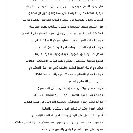
هل وجود الصراصير في المنزل يدل على سحر-اعرف الاجابة
كيفية القضاء على العرسة بكل سهولة وبدون اي مجهود
أسباب وجود العرسة في البيت وفيديو لطريقة القضاء عل...
هل الشيح يطرد العرسة وافضل اعشاب لطرد العرسة
الحقيقة الكاملة عن ابن عرس وهل العرسة خطر على الانسان
فوائد الحلبة للمرأة حسب تقارير مراكز الابحاث الطبي...
فوائد الحلبة للنساء ونتائج اخر الابحاث عن الحلبة ...
شكل حشرة البق بصورة دقيقة وكيف تتعرف عليها
اسرع طريقة لتسمين الغنم بالفيتامينات واضافات الاعلاف
مشروع تربية الماعز البلدي وكيف تربح من هذا المشروع
فوائد السكر للأغنام حسب تقارير مراكز الابحاث2024
علاج جدري الأغنام والماعز
فوائد خمائر تيباكس افضل مكمل غذائي للتسمين
فوائد قشر الفول الصويا للمواشي والقيمة الغذائية
فوائد قشر الفول للمواشي ونسبة البروتين في قشر الفو...
قشر الفول وفوائد قشر الفول للأغنام والماعز
أضرار الزنجبيل على الرجال والاعراض الجانبيه للزنجبيل
مجموعة صور معيز من اجمل صور معيز ممكن تشوفها في حياتك
تعرف على انواع الماعز البلدي بالصور والوصف