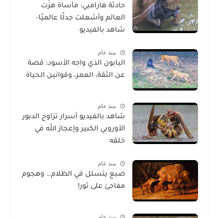
حادثة هارامبي: مأساة هزّت
العالم وأشعلت جدلًا عالميًا-
شاهد بالفيديو
منذ عام
البابون الذي واجه الأسود: قصة
عن الثقة، العمر، وقوانين الحياة
منذ عام
شاهد بالفيديو أسرار تزاوج الدبور
الأوروبي الكبير وإعجاز الله في
خلقه
منذ عام
ضبع يتسلل في الظلام… وهجوم
مفاجئ على ثور!
منذ عام