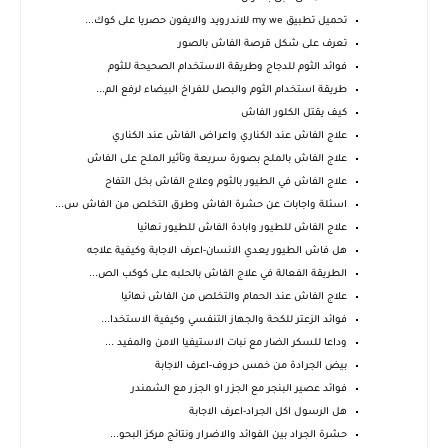
تحميل تطبيق my we للاندرويد والايفون حصريا على كوك...
تعرف على شكل قرصة الفاش بالصور
فوائد الثوم للدجاج وطريقة الاستخدام الصحيحة للثوم
طريقة استخدام الثوم والبصل للفراخ البيضاء لرفع الم...
كيف يقتل الكلور الفاش
علاج الفاش عند الكناري واعراض الفاش عند الكناري
علاج الفاش بالملح بصورة سريعة وتأثير الملح على الفاش
علاج الفاش في الطيور بالثوم وعلاج الفاش بخل التفاح
اسئلة واجابات عن حشرة الفاش وطرق التخلص من الفاش س...
علاج الفاش للطيور وابادة الفاش للطيور نهائيا
هل فاش الطيور يعدي الانسان-اعرف الاجابة وكيفية علاجه
الطريقة الفعالة في علاج الفاش بالحلبه على كوكب الص...
علاج الفاش عند الحمام والتخلص من الفاش نهائيا
فوائد الزعتر للكحة والجهاز التنفسي وكيفية الاستخدا...
وداعا للسكر الضار مع نبات الاستيفيا الامن والمفيد ...
بيض الجرادة من خمس حروف-اعرف الاجابة
فوائد عصير البنجر مع الجزر او الجزر مع الشمندر
هل الرسول اكل الجراد-اعرف الاجابة
حشرة الجراد بين الفوائد والاضرار ونتائج مركز البحو...