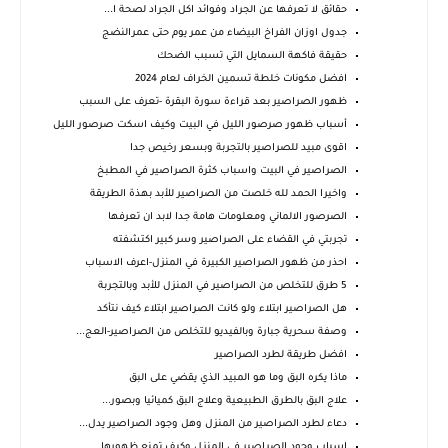
حقائق لا تعرفها عن الجراد وفوائد اكل الجراد لصحة ا...
جدول اوزان الفراخ البيضاء من عمر يوم حتى عمرالنضج
حقيقة فاكهة السمايل التي تسبب الضحك
افضل مكونات خلطة تسمين الخراف لعام 2024
ظهور الصراصير بعد قراءة سورة البقرة -تعرف على السبب
أسباب ظهور صرصور الليل في البيت وكيف اسكت صرصور الليل
اقوى مبيد للصراصير بالتجربة وبسعر رخيص جدا
الصراصير في البيت واسباب كثرة الصراصير في المطبخ
واخيرا الحمد لله خلصت من الصراصير للأبد بهذة الطريقة
الصرصور الالماني ومعلومات هامة جدا لابد ان تعرفها
تجربتي في القضاء على الصراصير وسر كبير اكتشفته
احذر من ظهور الصراصير الكبيرة في المنزل-اعرف الاسباب
5 طرق للتخلص من الصراصير في المنزل للأبد وبالتجربة
هل الصراصير ابتلاء ولو كانت الصراصير ابتلاء كيف نتأكد
وصفة سحرية جبارة وبالفيديو للتخلص من الصراصير-العج...
افضل طريقة لطرد الصراصير
ماذا يكره البق وما هو المبيد الذي يقضي على البق
علاج البق بالطرق الطبيعية وعلاج البق كميائيا وبصور...
دعاء لطرد الصراصير من المنزل وهل وجود الصراصير يدل...
اسباب وجود الصراصير في المنزل وكيف تمنع ظهورها