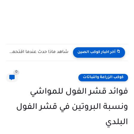
شاهد كيف يتغلب النمس على الكوبرا في مواجهة تعتمد على...
📁 آخر اخبار كوكب الصين
0
كوكب الزراعة والنباتات
فوائد قشر الفول للمواشي
ونسبة البروتين في قشر الفول
البلدي