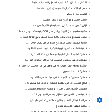
أفضل علف لزيادة الحليب الماعز والعلاجات الازمة
ضب او الضب تعالى لتعرف كل شيء عنه هنا
الضب يلد او يبيض
بيض الضب وفوائد واضرار بيض الضب
ازاي تحول ٥٠٠ جنية الي ١٢٠٠٠جنيه او اكتر شهريا - م...
فكرة مشروع من البيت برأس مال 500 جنيه فقط ومربح جدا
فكرة مشروع دخل يومي 1000 جنية وكيف تربح 1000 جنيه ...
نتيجة الصف الثالث الاعدادي الترم الاول لعام 2024 ن...
كيفية انشاء مشروع تربية البقر الحلوب لعام 2024 وتح...
حشرة تشبه النمل تطير-اعرف ما هي هذة الحشرة
معلومات عن سوس الخشب من مراكز البحوث الاوربية
حشرة لونها احمر -اعرف ما هي وهل هي من الحشرات الضارة
حشرة العث السمين
حشرة صغيرة جدا لونها فاتح-اعرف ما هي بالتحديد
انواع الحشرات التي تهاجم المنازل وطرق مكافحتها با...
الفلفل الأسود لطرد الفئران وكيفية استخدام الفلفل ا...
كيفية طرد النمل من المنزل بسهولة وبدون قتله
فوائد القرنفل للدجاج وتأثير اضافة زيت القرنفل على ...
فوائد الفلفل الاسود للدجاج