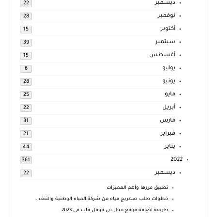
ديسمبر
22
نوفمبر
28
أكتوبر
15
سبتمبر
39
أغسطس
15
يوليو
6
يونيو
28
مايو
25
أبريل
22
مارس
31
فبراير
21
يناير
44
2022
361
ديسمبر
22
تطبيق مررها وأهم المميزات
خطوات طلب صهريج مياه من شركة المياه الوطنية والتنف...
طريقة اضافة موقع محل في قوقل ماب في 2023