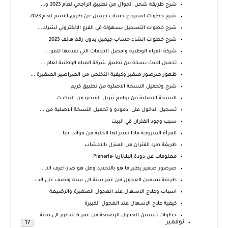
شرح طريقة شحن الجوال من تطبيق الراجحي لعام 2023 و...
شرح خطوات استرجاع حساب جيميل عن طريق الاسم لعام 2023
شرح خطوات التسجيل بسهولة في الفرع الإلكتروني لشرك...
شرح خطوات انشاء حساب جيميل بدون رقم هاتف 2023
شركة المياه الوطنية وافضل الخدمات التي تقدمها للمو...
تحميل احدث نسخة من تطبيق شركة المياه الوطنية لعام ...
ظهور صرصور صغير وكيفية التخلص من الصراصير الصغيرة ...
شرح وتحميل النسخة الاصلية من تطبيق كريم
النسخة الاصلية من برنامج تنزيل الفيديو من التيك ت...
تسجيل الدخول على ادمودو و تحميل النسخة الاصلية من ...
سبب وجود الفئران في البيت
المرأة المتزوجة ماذا تقدم لها الحلبة من فوائد-اخبا...
طريقة طرد الفئران من المنزل بالاعشاب
معلومات عن دودة البلاناريا -Planaria
صرصور صغير يطير ما هو بالتحديد وهل هو ضار-اعرف الا...
طريقة تسمين العجول من عمر سنة الى سنة ونصف على الب...
اسباب وعلاج الاسهال عند العجول الصغيرة والرضيعة
كيفية علاج الإسهال عند العجول الكبيرة
خطوات تسمين العجول الرضيعة من عمر 6 شهور الى سنة
نوفمبر
17