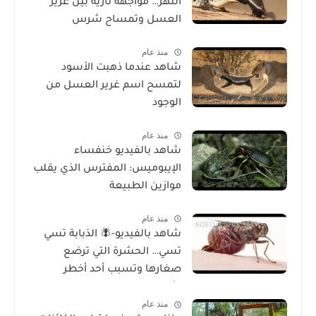
النهر… مواجهة نارية بين غرير
العسل وتمساح شرس
منذ عام
شاهد عندما ذهبت الأسود
لتمسح اسم غرير العسل من
الوجود
منذ عام
شاهد بالفيديو خنفساء
الإيبوميس: المفترس الذي يقلب
موازين الطبيعة
منذ عام
شاهد بالفيديو-🪰 الذبابة تسي
تسي… الحشرة التي ترضع
صغارها وتسبب أحد أخطر
الأمراض في إفريقيا!
منذ عام