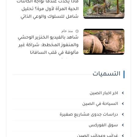
ماذا يحدث عندما تواجه الكائنات
الحية المرآة لأول مرة؟ تحليل
شامل للسلوك والوعي الذاتي
منذ عام
شاهد بالفيديو الخنزير الوحشي
والمنغوز المخطط: شراكة غير
مألوفة في قلب السافانا
الإفريقية
التسميات
اخر اخبار الصين
السياحة في الصين
دراسات جدوى مشاريع صغيرة
سوق الفوركس
غرائب وعجائب الصين