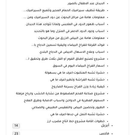
الديدان عند الاطفال بالصور
طريقة تنظيف سيراميك الحمام المجير وتلميع السيراميك...
معلومات هامة من مراكز البحوث عن دود السيراميك ومن ...
أسباب ظهور الدود في الملابس ولماذا تتواجد هذة الديدان
اسباب وجود الدود الاحمر في المنزل وما هو بالتحديد
معلومات هامة عن البيض الازرق من مركز البحوث
فوائد القرفة للفراخ البيضاء وكيفية تسمين الدجاج با...
اسباب وعلاج الاسهال الابيض في الدجاج البلدي
مشروع تصنيع اطباق الفوم او الفل بثلاث طرق وتحقيق ا...
اسعار الفراخ البيضاء اليوم في السوق
حشرة تشبه العنكبوت-اعرف ما هي بسهولة
حشرة تشبه الفراشة وتطير-اعرف ما هي
كيفية زيادة وزن الفراخ بسرعة الصاروخ
مشروع صناعة الفحم المضغوط من نشارة الخشب وارباح مزهلة
السموم الفطرية في الدواجن واسباب الاصابة وطرق العلاج
الطيور وتحضين البيض والتفقيس الطبيعي والصناعي
حشرة تشبه النمل في جدها-اعرف ما هي
خطوات اقامة مشروع خط انتاج مضرب ارز
أبريل
14
مارس
23