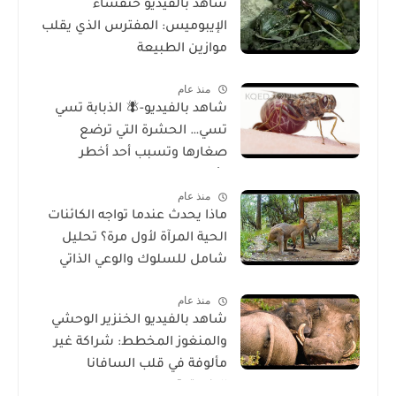
شاهد بالفيديو خنفساء
الإيبوميس: المفترس الذي يقلب
موازين الطبيعة
منذ عام
شاهد بالفيديو-🪰 الذبابة تسي
تسي… الحشرة التي ترضع
صغارها وتسبب أحد أخطر
الأمراض في إفريقيا!
منذ عام
ماذا يحدث عندما تواجه الكائنات
الحية المرآة لأول مرة؟ تحليل
شامل للسلوك والوعي الذاتي
منذ عام
شاهد بالفيديو الخنزير الوحشي
والمنغوز المخطط: شراكة غير
مألوفة في قلب السافانا
الإفريقية