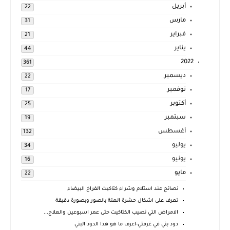
أبريل
22
مارس
31
فبراير
21
يناير
44
2022
361
ديسمبر
22
نوفمبر
17
أكتوبر
25
سبتمبر
19
أغسطس
132
يوليو
34
يونيو
16
مايو
22
نصائح عند استلام وشراء كتاكيت الفراخ البيضاء
تعرف على اشكال حشرة العتة بالصور وبصورة دقيقة
الامراض التي تصيب الكتاكيت حتى عمر اسبوعين والعلاج...
دود بني في غرفتي-اعرف ما هو هذا الدود البني