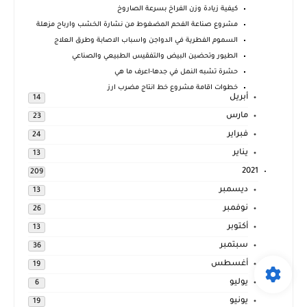
كيفية زيادة وزن الفراخ بسرعة الصاروخ
مشروع صناعة الفحم المضغوط من نشارة الخشب وارباح مزهلة
السموم الفطرية في الدواجن واسباب الاصابة وطرق العلاج
الطيور وتحضين البيض والتفقيس الطبيعي والصناعي
حشرة تشبه النمل في جدها-اعرف ما هي
خطوات اقامة مشروع خط انتاج مضرب ارز
أبريل
14
مارس
23
فبراير
24
يناير
13
2021
209
ديسمبر
13
نوفمبر
26
أكتوبر
13
سبتمبر
36
أغسطس
19
يوليو
6
يونيو
19