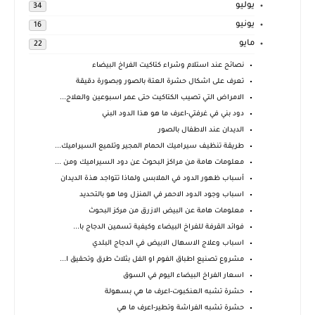
يوليو
34
يونيو
16
مايو
22
نصائح عند استلام وشراء كتاكيت الفراخ البيضاء
تعرف على اشكال حشرة العتة بالصور وبصورة دقيقة
الامراض التي تصيب الكتاكيت حتى عمر اسبوعين والعلاج...
دود بني في غرفتي-اعرف ما هو هذا الدود البني
الديدان عند الاطفال بالصور
طريقة تنظيف سيراميك الحمام المجير وتلميع السيراميك...
معلومات هامة من مراكز البحوث عن دود السيراميك ومن ...
أسباب ظهور الدود في الملابس ولماذا تتواجد هذة الديدان
اسباب وجود الدود الاحمر في المنزل وما هو بالتحديد
معلومات هامة عن البيض الازرق من مركز البحوث
فوائد القرفة للفراخ البيضاء وكيفية تسمين الدجاج با...
اسباب وعلاج الاسهال الابيض في الدجاج البلدي
مشروع تصنيع اطباق الفوم او الفل بثلاث طرق وتحقيق ا...
اسعار الفراخ البيضاء اليوم في السوق
حشرة تشبه العنكبوت-اعرف ما هي بسهولة
حشرة تشبه الفراشة وتطير-اعرف ما هي