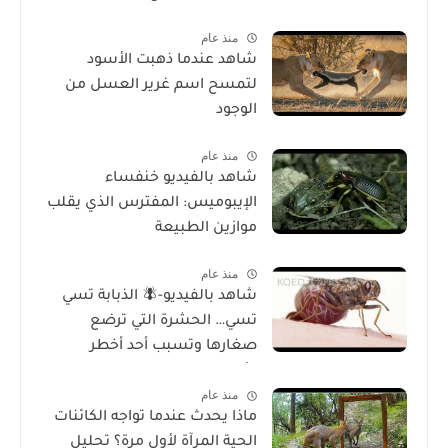
منذ عام
شاهد عندما ذهبت الأسود
لتمسح اسم غرير العسل من
الوجود
منذ عام
شاهد بالفيديو خنفساء
الإيبوميس: المفترس الذي يقلب
موازين الطبيعة
منذ عام
شاهد بالفيديو-🪰 الذبابة تسي
تسي… الحشرة التي ترضع
صغارها وتسبب أحد أخطر
الأمراض في إفريقيا!
منذ عام
ماذا يحدث عندما تواجه الكائنات
الحية المرآة لأول مرة؟ تحليل