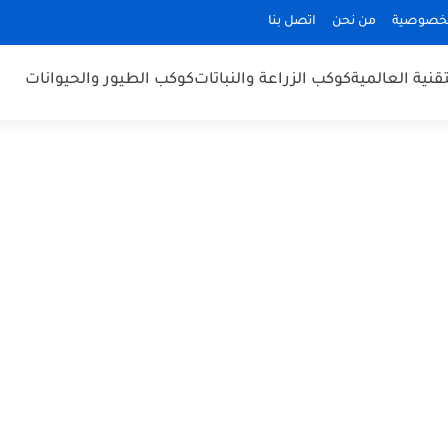
لخصوصية
من نحن
اتصل بنا
قنية العالمية
كوكب الزراعة والنباتات
كوكب الطيور والحيوانات