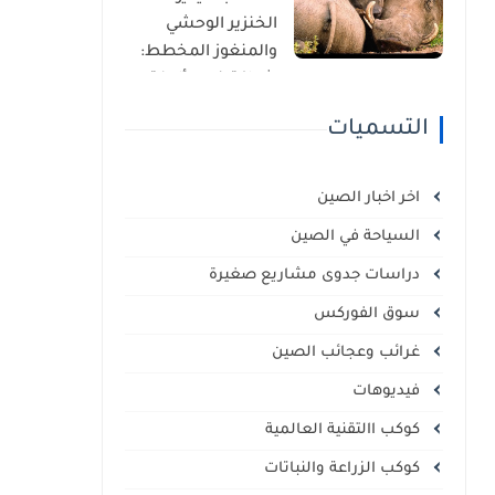
الذاتي
الخنزير الوحشي
والمنغوز المخطط:
شراكة غير مألوفة
في قلب السافانا
التسميات
الإفريقية
اخر اخبار الصين
السياحة في الصين
دراسات جدوى مشاريع صغيرة
سوق الفوركس
غرائب وعجائب الصين
فيديوهات
كوكب االتقنية العالمية
كوكب الزراعة والنباتات