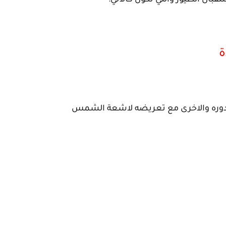
بال الطيور والتي تكون كألاتي:
ة
لدوره والاخرى مع تعريضه لاشعة الشمس