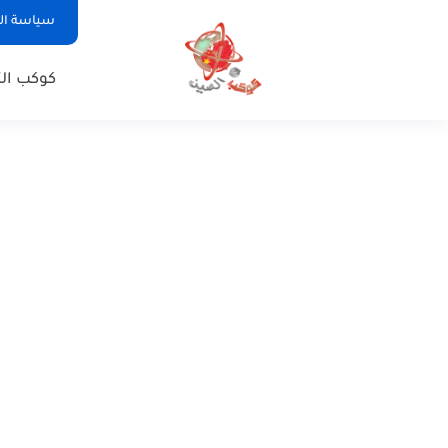
سياسة ا
كوكب الت