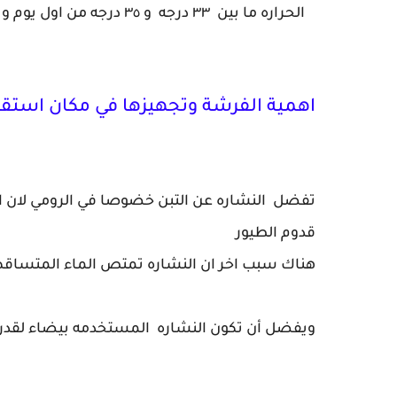
الحراره ما بين ٣٣ درجه و ٣٥ درجه من اول يوم ويتم تقليل الحراره كل اسبوع درجتان حتي تصل 26 درجه مئويه.
اهمية الفرشة وتجهيزها في مكان استقب
تفضل النشاره عن التبن خضوصا في الرومي لان ا
قدوم الطيور
هناك سبب اخر ان النشاره تمتص الماء المتساقط
ويفضل أن تكون النشاره المستخدمه بيضاء لقدرت