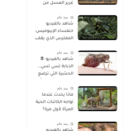
غرير العسل من
الوجود
منذ عام
شاهد بالفيديو
خنفساء الإيبوميس:
المفترس الذي يقلب
موازين الطبيعة
منذ عام
شاهد بالفيديو-🪰
الذبابة تسي تسي…
الحشرة التي ترضع
صغارها وتسبب أحد
منذ عام
أخطر الأمراض في
ماذا يحدث عندما
إفريقيا!
تواجه الكائنات الحية
المرآة لأول مرة؟
تحليل شامل
منذ عام
للسلوك والوعي
شاهد بالفيديو