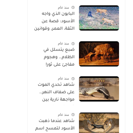
خلقه
منذ عام
البابون الذي واجه
الأسود: قصة عن
الثقة، العمر، وقوانين
الحياة
منذ عام
ضبع يتسلل في
الظلام… وهجوم
مفاجئ على ثور!
منذ عام
شاهد تحدي الموت
على ضفاف النهر…
مواجهة نارية بين
غرير العسل
منذ عام
وتمساح شرس
شاهد عندما ذهبت
الأسود لتمسح اسم