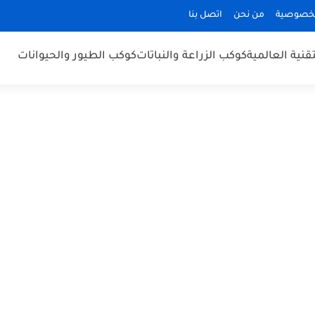
لخصوصية
من نحن
اتصل بنا
قنية العالمية
كوكب الزراعة والنباتات
كوكب الطيور والحيوانات