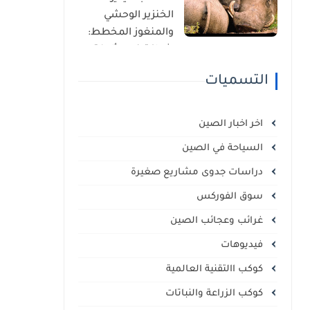
الذاتي
الخنزير الوحشي
والمنغوز المخطط:
شراكة غير مألوفة
في قلب السافانا
التسميات
الإفريقية
اخر اخبار الصين
السياحة في الصين
دراسات جدوى مشاريع صغيرة
سوق الفوركس
غرائب وعجائب الصين
فيديوهات
كوكب االتقنية العالمية
كوكب الزراعة والنباتات