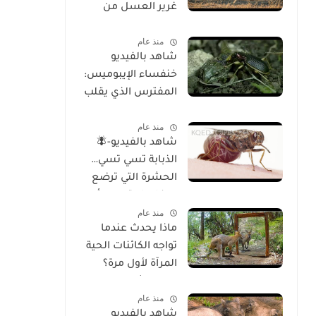
غرير العسل من
الوجود
منذ عام
شاهد بالفيديو
خنفساء الإيبوميس:
المفترس الذي يقلب
موازين الطبيعة
منذ عام
شاهد بالفيديو-🪰
الذبابة تسي تسي…
الحشرة التي ترضع
صغارها وتسبب أحد
منذ عام
أخطر الأمراض في
ماذا يحدث عندما
إفريقيا!
تواجه الكائنات الحية
المرآة لأول مرة؟
تحليل شامل
منذ عام
للسلوك والوعي
شاهد بالفيديو