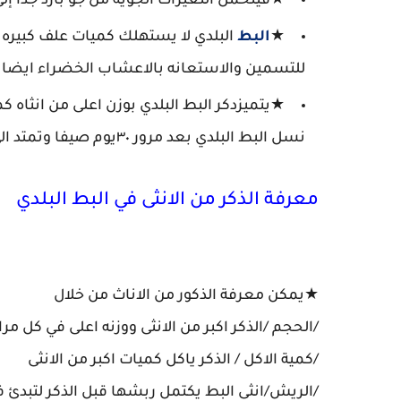
★فيتحمل التغيرات الجوية من جو بارد جدًا إلى
★
البط
البلدي لا يستهلك كميات علف كبيره 
للتسمين والاستعانه بالاعشاب الخضراء ايضا بالا
★يتميزدكر البط البلدي بوزن اعلى من انثاه ك
نسل البط البلدي بعد مرور ٣٠يوم صيفا وتمتد الى٣٥شتاء
معرفة الذكر من الانثى في البط البلدي
★يمكن معرفة الذكور من الاناث من خلال
/الحجم /الذكر اكبر من الانثى ووزنه اعلى في كل مرا
/كمية الاكل / الذكر ياكل كميات اكبر من الانثى
/الريش/انثى البط يكتمل ربشها قبل الذكر لتبدئ 