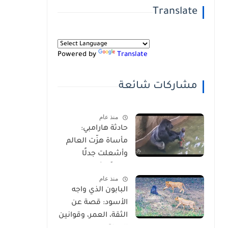
Translate
Powered by
Translate
مشاركات شائعة
منذ عام
حادثة هارامبي:
مأساة هزّت العالم
وأشعلت جدلًا
عالميًا-شاهد
منذ عام
بالفيديو
البابون الذي واجه
الأسود: قصة عن
الثقة، العمر، وقوانين