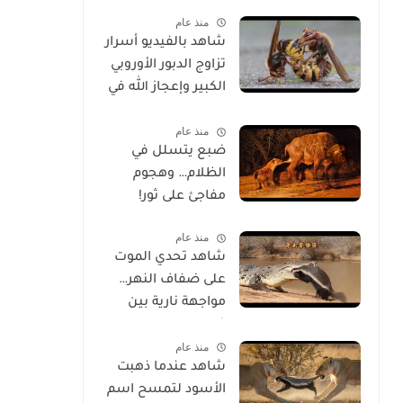
الحياة
منذ عام
شاهد بالفيديو أسرار
تزاوج الدبور الأوروبي
الكبير وإعجاز الله في
خلقه
منذ عام
ضبع يتسلل في
الظلام… وهجوم
مفاجئ على ثور!
منذ عام
شاهد تحدي الموت
على ضفاف النهر…
مواجهة نارية بين
غرير العسل
منذ عام
وتمساح شرس
شاهد عندما ذهبت
الأسود لتمسح اسم