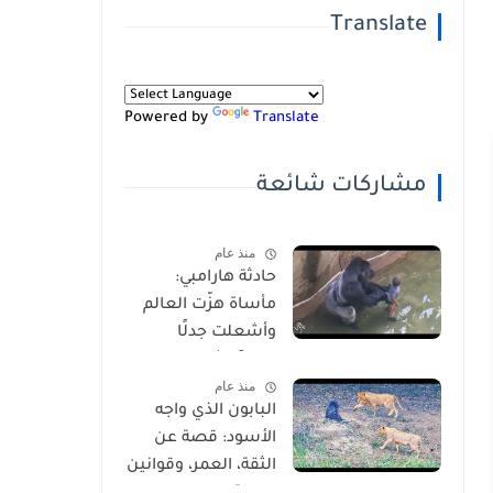
Translate
Powered by
Translate
مشاركات شائعة
منذ عام
حادثة هارامبي:
مأساة هزّت العالم
وأشعلت جدلًا
عالميًا-شاهد
منذ عام
بالفيديو
البابون الذي واجه
الأسود: قصة عن
الثقة، العمر، وقوانين