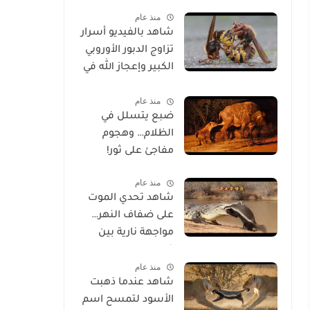
الحياة
منذ عام
شاهد بالفيديو أسرار
تزاوج الدبور الأوروبي
الكبير وإعجاز الله في
خلقه
منذ عام
ضبع يتسلل في
الظلام… وهجوم
مفاجئ على ثور!
منذ عام
شاهد تحدي الموت
على ضفاف النهر…
مواجهة نارية بين
غرير العسل
منذ عام
وتمساح شرس
شاهد عندما ذهبت
الأسود لتمسح اسم