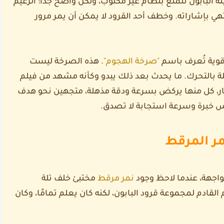
لة البابون تتمتع بنظام غير مكتوب، ولكن واضح جدًا: الزعيم
هي بإشاراته. وخطف أحد القرود لا يمكن أن يمر مرور
قوية تُعرف باسم
"صرخة الهجوم"
. هذه الصرخة ليست
ة بالتحرك. ما يحدث بعد ذلك يبدو وكأنه مشهد من فيلم
ر، كل منها يركض بسرعة ودقة مذهلة، متجهين نحو هدف
س خبرة وسرعة استجابة لا تصدق.
مر المرقط
واجهة، عندما لاحظ وجود
نمر مرقط
مختبئ خلف تلة
القادم لمجموعة قرود البابون، لكنه كان يعلم تمامًا، وكان