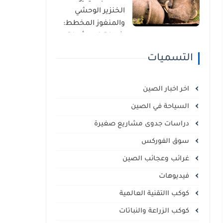
الذاتي
الخنزير الوحشي
والمنغوز المخطط:
شراكة غير مألوفة
في قلب السافانا
التسميات
الإفريقية
اخر اخبار الصين
السياحة في الصين
دراسات جدوى مشاريع صغيرة
سوق الفوركس
غرائب وعجائب الصين
فيديوهات
كوكب االتقنية العالمية
كوكب الزراعة والنباتات