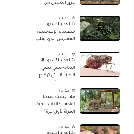
غرير العسل من
الوجود
منذ عام
شاهد بالفيديو
خنفساء الإيبوميس:
المفترس الذي يقلب
موازين الطبيعة
منذ عام
شاهد بالفيديو-🪰
الذبابة تسي تسي…
الحشرة التي ترضع
صغارها وتسبب أحد
منذ عام
أخطر الأمراض في
ماذا يحدث عندما
إفريقيا!
تواجه الكائنات الحية
المرآة لأول مرة؟
تحليل شامل
منذ عام
للسلوك والوعي
شاهد بالفيديو