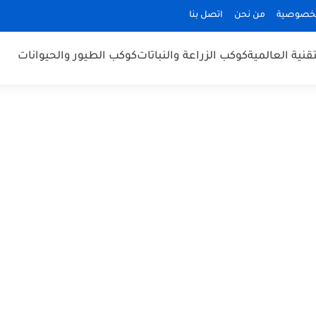
لخصوصية
من نحن
اتصل بنا
قنية العالمية
كوكب الزراعة والنباتات
كوكب الطيور والحيوانات