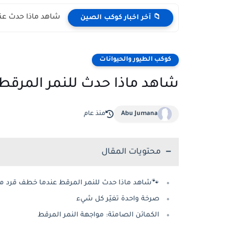
شاهد ماذا حدث عند
📁 آخر اخبار كوكب الصين
كوكب الطيور والحيوانات
شاهد ماذا حدث للنمر المرقط 
Abu Jumana
منذ عام
محتويات المقال
🐾شاهد ماذا حدث للنمر المرقط عندما خطف قرد من 
صرخة واحدة تغيّر كل شيء
الكمائن الصامتة: مواجهة النمر المرقط