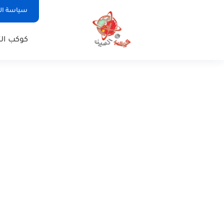
سياسة ا
كوكب الت