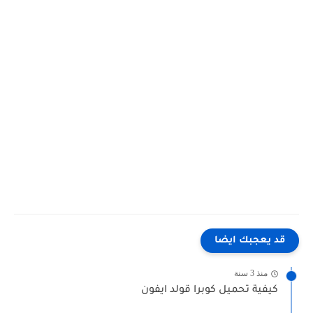
pro max and price, iphone 16 pro max ai, iphone 16 pro max all colours, iphone 16 pro max australia,
iphone 16 pro max aparat, iphone 16 pro max announcement, iphone 16 pro max australia price, iphone 16
pro max apakah sudah rilis, iphone 16 pro max att, iphone 16 pro max battery, iphone 16 pro max barbie
edition, iphone 16 pro max battery mah, iphone 16 pro max black, iphone 16 pro max bestellen, iphone 16
pro max bronze, iphone 16 pro max brown, iphone 16 pro max battery capacity, iphone 16 pro max
benchmark, iphone 16 pro max bangladesh price, iphone 16 pro max barbie edition price, iphone 16 pro
max booking, iphone 16 pro max bd price, iphone 16 pro max buy, iphone 16 pro max box.
قد يعجبك ايضا
منذ 3 سنة
كيفية تحميل كوبرا قولد ايفون