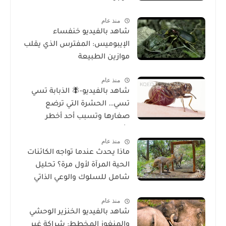
منذ عام
شاهد بالفيديو خنفساء
الإيبوميس: المفترس الذي يقلب
موازين الطبيعة
منذ عام
شاهد بالفيديو-🪰 الذبابة تسي
تسي… الحشرة التي ترضع
صغارها وتسبب أحد أخطر
الأمراض في إفريقيا!
منذ عام
ماذا يحدث عندما تواجه الكائنات
الحية المرآة لأول مرة؟ تحليل
شامل للسلوك والوعي الذاتي
منذ عام
شاهد بالفيديو الخنزير الوحشي
والمنغوز المخطط: شراكة غير