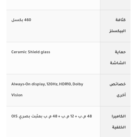
كثافة
460 بكسل
البيكسلز
حماية
Ceramic Shield glass
الشاشة
خصائص
Always-On display, 120Hz, HDR10, Dolby
أخرى
Vision
الكاميرا
48 م.ب + 12 م.ب + 48 م.ب بمثبت بصري OIS
الخلفية