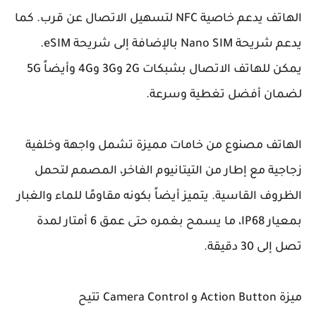
الهاتف يدعم خاصية NFC لتسهيل الاتصال عن قرب. كما
يدعم شريحة Nano SIM بالإضافة إلى شريحة eSIM.
يمكن للهاتف الاتصال بشبكات 2G و3G و4G وأيضاً 5G
لضمان أفضل تغطية وسرعة.
الهاتف مصنوع من خامات مميزة تشمل واجهة وخلفية
زجاجية مع إطار من التيتانيوم الفاخر، المصمم لتحمل
الظروف القاسية. يتميز أيضاً بكونه مقاومًا للماء والغبار
بمعيار IP68، ما يسمح بغمره حتى عمق 6 أمتار لمدة
تصل إلى 30 دقيقة.
ميزة Action Button و Camera Control تتيح