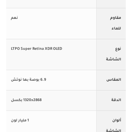
مقاوم
نعم
للماء
نوع
LTPO Super Retina XDR OLED
الشاشة
المقاس
6.9 بوصة بها نوتش
الدقة
1320x2868 بكسل
ألوان
1 مليار لون
الشاشة