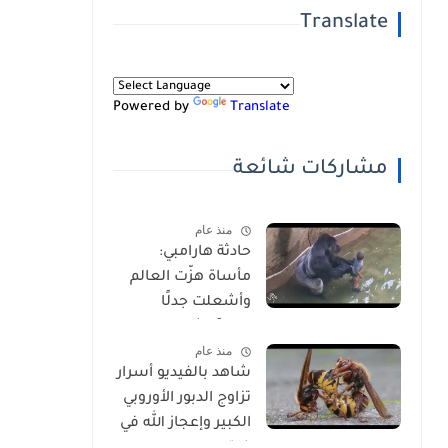
Translate
Powered by
Translate
مشاركات شائعة
منذ عام
حادثة هارامبي:
مأساة هزّت العالم
وأشعلت جدلًا
عالميًا-شاهد
منذ عام
بالفيديو
شاهد بالفيديو أسرار
تزاوج الدبور الأوروبي
الكبير وإعجاز الله في