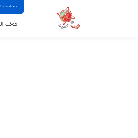
سياسة ا
كوكب الت