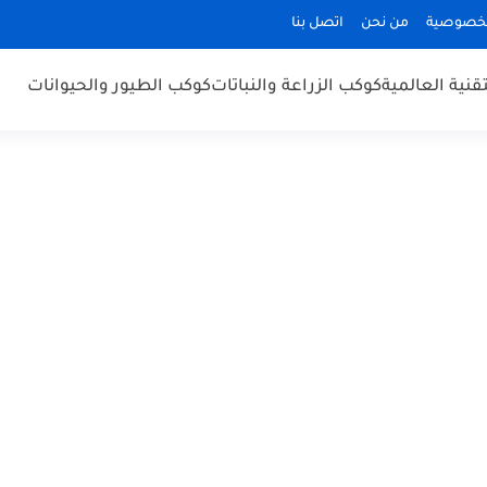
لخصوصية
من نحن
اتصل بنا
قنية العالمية
كوكب الزراعة والنباتات
كوكب الطيور والحيوانات