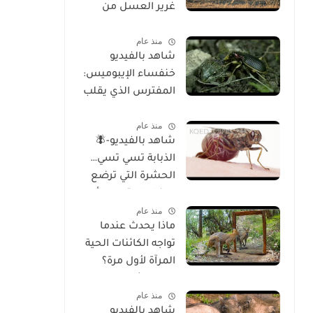
غرير العسل من
الوجود
منذ عام
شاهد بالفيديو
خنفساء الإيبوميس:
المفترس الذي يقلب
موازين الطبيعة
منذ عام
شاهد بالفيديو-🪰
الذبابة تسي تسي…
الحشرة التي ترضع
صغارها وتسبب أحد
منذ عام
أخطر الأمراض في
ماذا يحدث عندما
إفريقيا!
تواجه الكائنات الحية
المرآة لأول مرة؟
تحليل شامل
منذ عام
للسلوك والوعي
شاهد بالفيديو