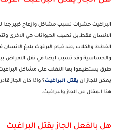
هل الجاز يقتل البراغبث-اعرف ا
البراغيث حشرات تسبب مشاكل وازعاج كبير جدا لس
الانسان فقط,بل تصيب الحيوانات هي الاخرى وتتغذ
القطط والكلاب ,عند قيام البرغوث بلدغ الانسا
والحساسية وقد تسبب ايضا في نقل الامراض بين 
طرق يستطيعوا بها التغلب على مشاكل البراغيث 
يمكن للجاز ان
يقتل البراغيث
؟ واذا كان الجاز قا
هذا المقال عن الجاز والبراغيث.
هل بالفعل الجاز يقتل البراغيث