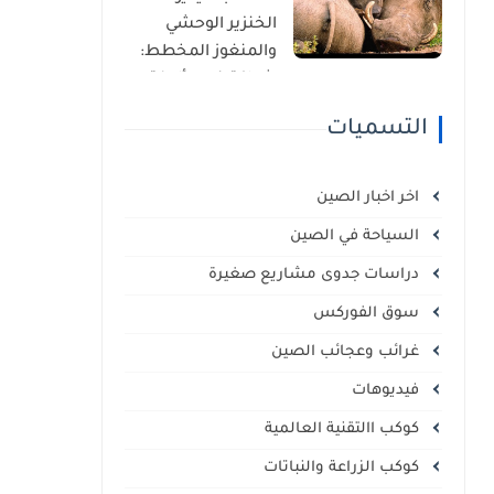
الذاتي
الخنزير الوحشي
والمنغوز المخطط:
شراكة غير مألوفة
في قلب السافانا
التسميات
الإفريقية
اخر اخبار الصين
السياحة في الصين
دراسات جدوى مشاريع صغيرة
سوق الفوركس
غرائب وعجائب الصين
فيديوهات
كوكب االتقنية العالمية
كوكب الزراعة والنباتات