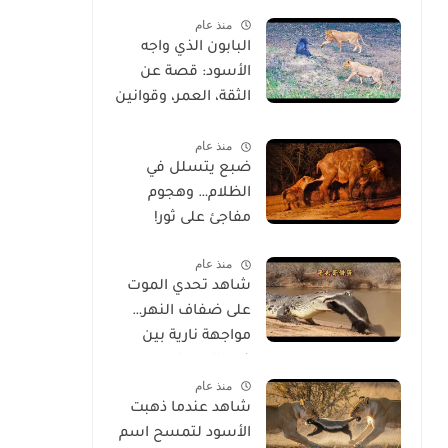
خلقه
منذ عام
البابون الذي واجه
الأسود: قصة عن
الثقة، العمر، وقوانين
الحياة
منذ عام
ضبع يتسلل في
الظلام… وهجوم
مفاجئ على ثور!
منذ عام
شاهد تحدي الموت
على ضفاف النهر…
مواجهة نارية بين
غرير العسل
منذ عام
وتمساح شرس
شاهد عندما ذهبت
الأسود لتمسح اسم