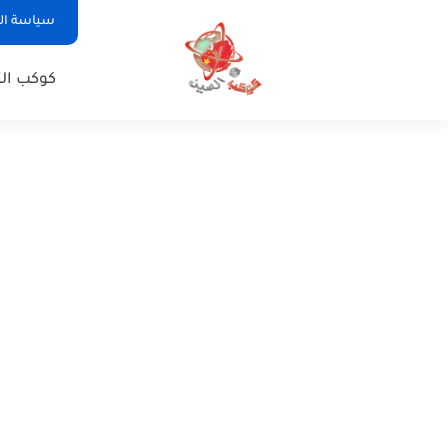
سياسة ا
كوكب الت