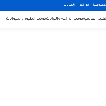
لخصوصية
من نحن
اتصل بنا
قنية العالمية
كوكب الزراعة والنباتات
كوكب الطيور والحيوانات