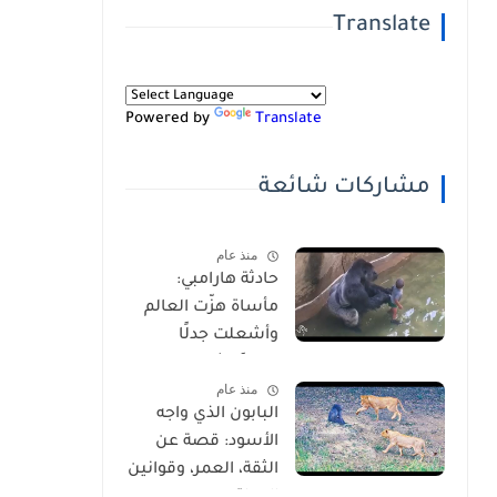
Translate
Powered by
Translate
مشاركات شائعة
منذ عام
حادثة هارامبي:
مأساة هزّت العالم
وأشعلت جدلًا
عالميًا-شاهد
منذ عام
بالفيديو
البابون الذي واجه
الأسود: قصة عن
الثقة، العمر، وقوانين