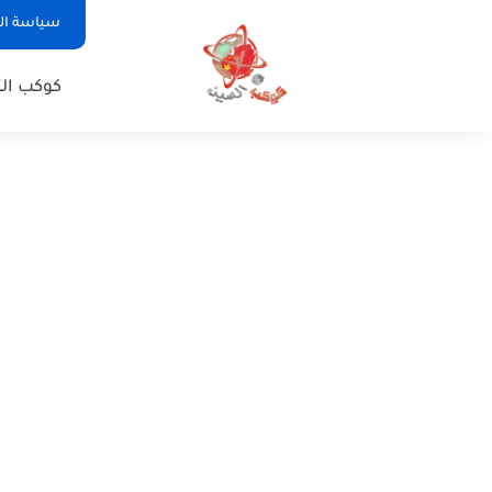
سياسة ا
كوكب الت