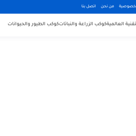
لخصوصية
من نحن
اتصل بنا
قنية العالمية
كوكب الزراعة والنباتات
كوكب الطيور والحيوانات