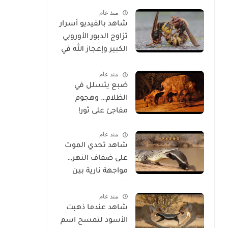
الحياة
منذ عام
شاهد بالفيديو أسرار
تزاوج الدبور الأوروبي
الكبير وإعجاز الله في
خلقه
منذ عام
ضبع يتسلل في
الظلام… وهجوم
مفاجئ على ثور!
منذ عام
شاهد تحدي الموت
على ضفاف النهر…
مواجهة نارية بين
غرير العسل
منذ عام
وتمساح شرس
شاهد عندما ذهبت
الأسود لتمسح اسم