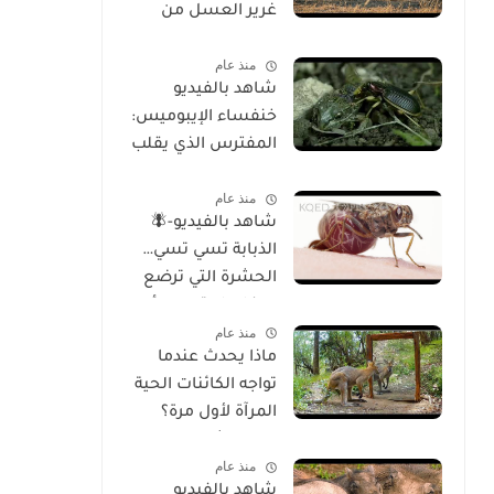
غرير العسل من
الوجود
منذ عام
شاهد بالفيديو
خنفساء الإيبوميس:
المفترس الذي يقلب
موازين الطبيعة
منذ عام
شاهد بالفيديو-🪰
الذبابة تسي تسي…
الحشرة التي ترضع
صغارها وتسبب أحد
منذ عام
أخطر الأمراض في
ماذا يحدث عندما
إفريقيا!
تواجه الكائنات الحية
المرآة لأول مرة؟
تحليل شامل
منذ عام
للسلوك والوعي
شاهد بالفيديو