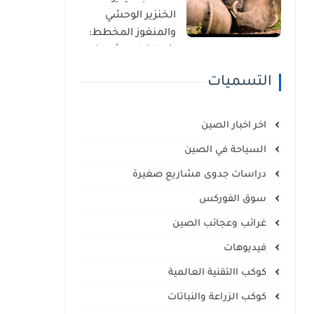
الذاتي
الخنزير الوحشي
والمنغوز المخطط:
شراكة غير مألوفة
في قلب السافانا
التسميات
الإفريقية
اخر اخبار الصين
السياحة في الصين
دراسات جدوى مشاريع صغيرة
سوق الفوركس
غرائب وعجائب الصين
فيديوهات
كوكب االتقنية العالمية
كوكب الزراعة والنباتات