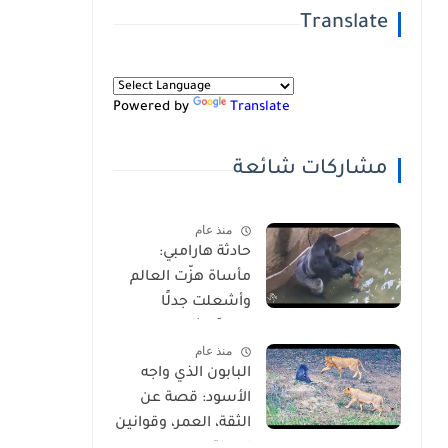
Translate
Powered by
Translate
مشاركات شائعة
منذ عام
حادثة هارامبي:
مأساة هزّت العالم
وأشعلت جدلًا
عالميًا-شاهد
منذ عام
بالفيديو
البابون الذي واجه
الأسود: قصة عن
الثقة، العمر، وقوانين