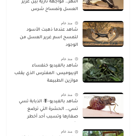
النهر… مواجهة نارية بين غرير
العسل وتمساح شرس
منذ عام
شاهد عندما ذهبت الأسود
لتمسح اسم غرير العسل من
الوجود
منذ عام
شاهد بالفيديو خنفساء
الإيبوميس: المفترس الذي يقلب
موازين الطبيعة
منذ عام
شاهد بالفيديو-🪰 الذبابة تسي
تسي… الحشرة التي ترضع
صغارها وتسبب أحد أخطر
الأمراض في إفريقيا!
منذ عام