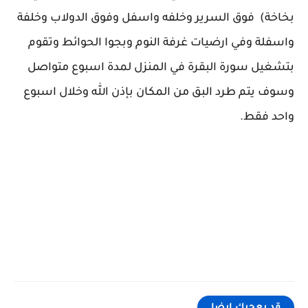
بخاخة) فوق السرير وخلفه واسفل وفوق الدولاب وخلفة
واسفلة وفي ارضيات غرفة النوم وبجوا الحوائط وتقوم
بتشغيل سورة البقرة في المنزل لمدة اسبوع متواصل
وسوف يتم طرد البق من المكان بإذن الله وخلال اسبوع
واحد فقط.
كلمات بحث مرتبطة
"علاج البق بالقران الكريم" "علاج حشرة البق بالقرأن الكريم" "كيفية علاج حشرة البق بالقران الكريم" "القران
الكريم وعلاج حشرة البق" "خطوات طرد البق بالقران الكريم" "طريقة القضاء على البق بالقران" "ايات طرد البق
بالقران" "سور من القران لعلاج البق" "افضل وسيلة لعلاج البق" "ماذا يعالج البق" "علاج البق"
قد يعجبك ايضا