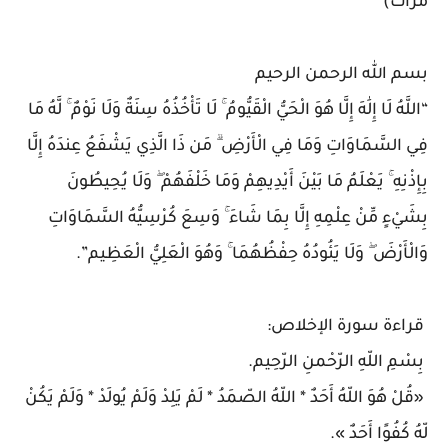
مرات)
بسم الله الرحمن الرحيم
“اللَّهُ لَا إِلَٰهَ إِلَّا هُوَ الْحَيُّ الْقَيُّومُ ۚ لَا تَأْخُذُهُ سِنَةٌ وَلَا نَوْمٌ ۚ لَّهُ مَا
فِي السَّمَاوَاتِ وَمَا فِي الْأَرْضِ ۗ مَن ذَا الَّذِي يَشْفَعُ عِندَهُ إِلَّا
بِإِذْنِهِ ۚ يَعْلَمُ مَا بَيْنَ أَيْدِيهِمْ وَمَا خَلْفَهُمْ ۖ وَلَا يُحِيطُونَ
بِشَيْءٍ مِّنْ عِلْمِهِ إِلَّا بِمَا شَاءَ ۚ وَسِعَ كُرْسِيُّهُ السَّمَاوَاتِ
وَالْأَرْضَ ۖ وَلَا يَئُودُهُ حِفْظُهُمَا ۚ وَهُوَ الْعَلِيُّ الْعَظِيم”.
قراءة سورة الإخلاص:
بِسْمِ اللّهِ الرّحْمنِ الرّحِيم.
«قُلْ هُوَ اللّهُ أَحَدٌ * اللّهُ الصّمَدُ * لَمْ يَلِدْ وَلَمْ يُولَدْ * وَلَمْ يَكُنْ
لّهُ كُفُوًا أَحَدٌ ».