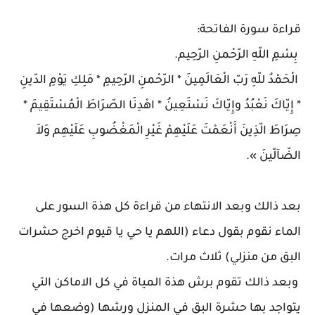
قراءة سورة الفاتحة:
بِسْمِ اللّهِ الرّحْمنِ الرّحِيم.
الْحَمْدُ للّهِ رَبّ الْعَالَمِينَ * الرّحْمنِ الرّحِيمِ * مَلِكِ يَوْمِ الدّينِ
* إِيّاكَ نَعْبُدُ وإِيّاكَ نَسْتَعِينُ * اهْدِنَا الصّرَاطَ الْمُسْتَقِيمَ *
صِرَاطَ الّذِينَ أَنْعَمْتَ عَلَيْهِمْ غَيْرِ الْمَغْضُوبِ عَلَيْهِم وَلاَ
الضّآلّينَ ».
بعد ذالك وبعد الانتهاء من قراءة كل هذة السور على
الماء نقوم بقول دعاء (اللهم يا حي يا قيوم اخرج حشرات
البق من منزلي) ثلاث مرات.
وبعد ذالك تقوم برش هذة المياة في كل الاماكن التي
يتواجد بها حشرة البق في المنزل ورشها (وضعها في