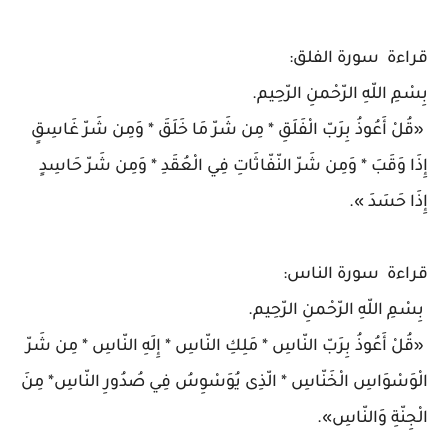
قراءة سورة الفلق:
بِسْمِ اللّهِ الرّحْمنِ الرّحِيم.
«قُلْ أَعُوذُ بِرَبّ الْفَلَقِ * مِن شَرّ مَا خَلَقَ * وَمِن شَرّ غَاسِقٍ
إِذَا وَقَبَ * وَمِن شَرّ النّفّاثَاتِ فِي الْعُقَدِ * وَمِن شَرّ حَاسِدٍ
إِذَا حَسَدَ ».
قراءة سورة الناس:
بِسْمِ اللّهِ الرّحْمنِ الرّحِيم.
«قُلْ أَعُوذُ بِرَبّ النّاسِ * مَلِكِ النّاسِ * إِلَهِ النّاسِ * مِن شَرّ
الْوَسْوَاسِ الْخَنّاسِ * الّذِى يُوَسْوِسُ فِي صُدُورِ النّاسِ* مِنَ
الْجِنّةِ وَالنّاسِ».