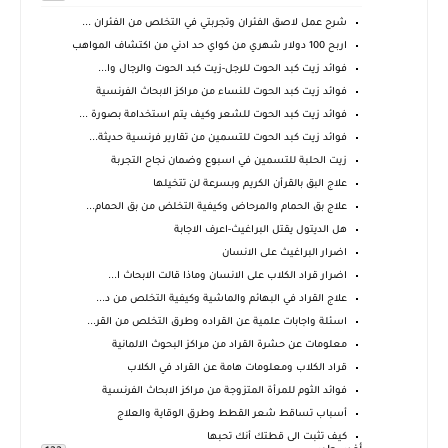
شرح عمل لاصق الفئران وتجربتي في التخلص من الفئران ...
اربح 100 دولار شهري من كواي حد ادني من اكتشاف المواهب
فوائد زيت كبد الحوت للرجل-زيت كبد الحوت والرجال وا...
فوائد زيت كبد الحوت للنساء من مراكز الابحاث الفرنسية
فوائد زيت كبد الحوت للشعر وكيف يتم استخدامة بصورة ...
فوائد زيت كبد الحوت للتسمين من تقارير فرنسية حديثة...
زيت الحلبة للتسمين في اسبوع وضمان نجاح التجربة
علاج البق بالقرأن الكريم وبسرعة لن تتخيلها
علاج بق الحمام والمرحاض وكيفية التخلض من بق الحمام...
هل الديتول يقتل البراغيث-اعرف الاجابة
اضرار البراغيث على الانسان
اضرار قراد الكلاب على الانسان وماذا قالت الابحاث ا...
علاج القراد في البهائم والماشية وكيفية التخلص من د...
اسئلة واجابات علمية عن القراده وطرق التخلص من القر...
معلومات عن حشرة القراد من مراكز البحوث الالمانية
قراد الكلاب ومعلومات هامة عن القراد في الكلاب
فوائد الثوم للمرأة المتزوجة من مراكز الابحاث الفرنسية
أسباب تساقط شعر القطط وطرق الوقاية والعلاج
كيف تثبت الى قطتك أنك تحبها