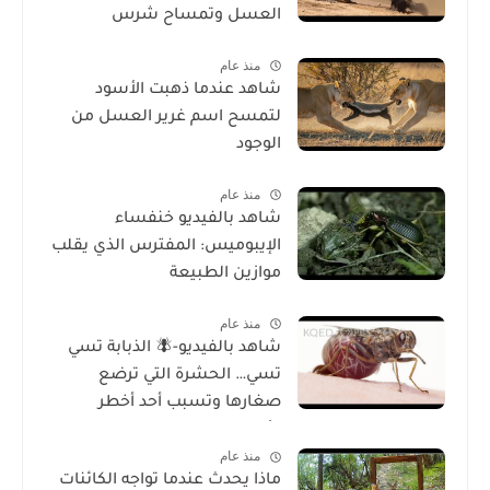
العسل وتمساح شرس
منذ عام
شاهد عندما ذهبت الأسود
لتمسح اسم غرير العسل من
الوجود
منذ عام
شاهد بالفيديو خنفساء
الإيبوميس: المفترس الذي يقلب
موازين الطبيعة
منذ عام
شاهد بالفيديو-🪰 الذبابة تسي
تسي… الحشرة التي ترضع
صغارها وتسبب أحد أخطر
الأمراض في إفريقيا!
منذ عام
ماذا يحدث عندما تواجه الكائنات