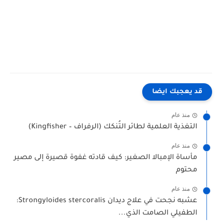
طيور كناري للبيع بجدة" طيور كناري للبيع في لبنان" طيور كناري للبيع في الرياض" طيور للبيع في مصر" كناري
للبيع في مصر" olx طيور للبيع" سعر طائر الكناري في مصر" عصافير الكناري للبيع" سعر عصفور كناري" اسعار
الكناري في مصر" اسعار طيور الكناري في مصر" سعر عصفور الكناري" سعر الكناري في مصر"
قد يعجبك ايضا
منذ عام
التغذية العلمية لطائر التُنكك (الرفراف – Kingfisher)
منذ عام
مأساة الإمبالا الصغير: كيف قادته غفوة قصيرة إلى مصير
محتوم
منذ عام
عشبه نجحت في علاج ديدان Strongyloides stercoralis:
الطفيلي الصامت الذي...