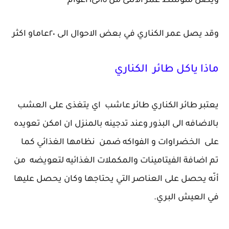
ويصل متوسط عمر الانثى من ٥الى٦اعوام
وقد يصل عمر الكناري في بعض الاحوال الى ٢٠عاماو اكثر
ماذا ياكل طائر الكناري
يعتبر طائر الكناري طائر عاشب اي يتغذى على العشب
بالاضافه الى البذور وعند تدجينه بالمنزل ان امكن تعويده
على الخضراوات و الفواكه ضمن نظامها الغذائي كما
تم اضافة الفيتامينات والمكملات الغذائيه لتعويضه من
أنّه يحصل على العناصر التي يحتاجها وكان يحصل عليها
في العيش البري.