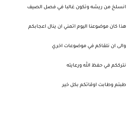
انسلخ من ريشه وتكون غالبا في فصل الصيف
هذا كان موضوعنا اليوم اتمني ان ينال اعجابكم
والى ان نلقاكم في موضوعات اخري
نترككم في حفظ الله ورعايته
طبتم وطابت اوقاتكم بكل خير
كلمات بحث مرتبطة
طيور الكناري" طيور الكناري تزاوج" طيور الكناري الفرق بين الذكر والانثى" طيور الكناري النادرة" طيور الكناري