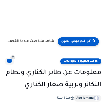
شاهد كيف يتغلب النمس على الكوبرا في مواجهة تعتمد على...
📁 آخر اخبار كوكب الصين
0
كوكب الطيور والحيوانات
معلومات عن طائر الكناري ونظام
التكاثر وتربية صغار الكناري
Abu Jumana
منذ 4 سنة