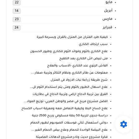
مايو
22
أبريل
14
مارس
23
فبراير
24
كيفية طرد الفئران من المنزل بالقران وبسرعة كبيرة
سبب ارتجاف الكناري
علاج الكناري بالثوم وفوائد الثوم للكناري وطيور الحسون
متى تبيض انثى الكناري بعد التلقيح
الفاش الرئوي عند الكناري -الاسباب والعلاج
معلومات عن طائر الكناري ونظام التكاثر وتربية صغار ...
شرح طريقة زراعة نبات الازولا في المنزل
علاج اسهال الطيور بالثوم ومتى يتم استخدام الثوم لل...
الفرق بين تربية الدجاج ارضي وتربية الدجاج في بطاريات
افضل مشروع مربح في مصر والوطن العربي- توزيع المواد...
علاج كساح البط وكيفية التعامل معه ومعرفة اسباب الكساح
دراسة جدوى لتربية 50 بطة مسكوفي وربح 2500 جنية
دواعي استعمال ثنائي فوسفات الصوديوم لطيور الحمام
علاج البيضة الواحدة للحمام وعلاج بيض الحمام الغير ...
فكرة مشروع حديث ونادر-مشروع الدهانات المضيئة