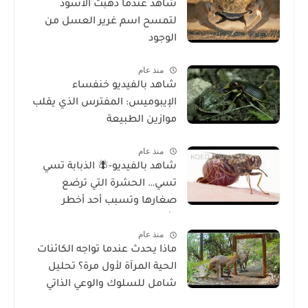
شاهد عندما ذهبت الأسود
لتمسح اسم غرير العسل من
الوجود
منذ عام
شاهد بالفيديو خنفساء
الإيبوميس: المفترس الذي يقلب
موازين الطبيعة
منذ عام
شاهد بالفيديو-🪰 الذبابة تسي
تسي… الحشرة التي ترضع
صغارها وتسبب أحد أخطر
الأمراض في إفريقيا!
منذ عام
ماذا يحدث عندما تواجه الكائنات
الحية المرآة لأول مرة؟ تحليل
شامل للسلوك والوعي الذاتي