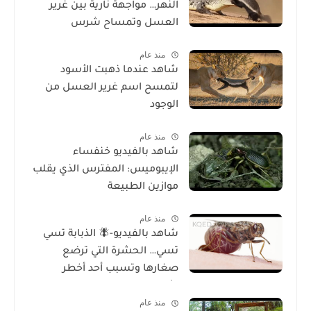
النهر… مواجهة نارية بين غرير
العسل وتمساح شرس
منذ عام
شاهد عندما ذهبت الأسود
لتمسح اسم غرير العسل من
الوجود
منذ عام
شاهد بالفيديو خنفساء
الإيبوميس: المفترس الذي يقلب
موازين الطبيعة
منذ عام
شاهد بالفيديو-🪰 الذبابة تسي
تسي… الحشرة التي ترضع
صغارها وتسبب أحد أخطر
الأمراض في إفريقيا!
منذ عام