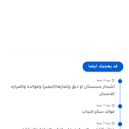
"","فوائد ينسون نجمي","","","","","","","" "","فوائد اليانسون النجمي للجسم","","","","","","","" "","فوائد اليانسون
النجمي للنساء","","","","","","","" "","فوائد اليانسون النجمي للسكري","","","","","","","" "","اضرار اليانسون النجمي
الياباني","","","","","","","" "","ما هي اضرار اليانسون النجمي","","","","","","",""
قد يعجبك ايضا
منذ 4 سنة
اشجار سبستان او دبق وثمارها(البمبر) وفوائده واضراره
للانسان
منذ 5 سنة
فوائد سكر النبات
منذ 5 سنة