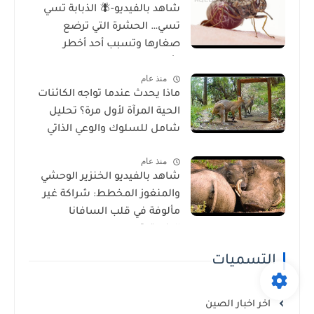
شاهد بالفيديو-🪰 الذبابة تسي
تسي… الحشرة التي ترضع
صغارها وتسبب أحد أخطر
الأمراض في إفريقيا!
منذ عام
ماذا يحدث عندما تواجه الكائنات
الحية المرآة لأول مرة؟ تحليل
شامل للسلوك والوعي الذاتي
منذ عام
شاهد بالفيديو الخنزير الوحشي
والمنغوز المخطط: شراكة غير
مألوفة في قلب السافانا
الإفريقية
التسميات
اخر اخبار الصين