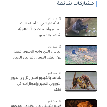
مشاركات شائعة
منذ عام
حادثة هارامبي: مأساة هزّت
العالم وأشعلت جدلًا عالميًا-
شاهد بالفيديو
منذ عام
البابون الذي واجه الأسود: قصة
عن الثقة، العمر، وقوانين الحياة
منذ عام
شاهد بالفيديو أسرار تزاوج الدبور
الأوروبي الكبير وإعجاز الله في
خلقه
منذ عام
ضبع يتسلل في الظلام… وهجوم