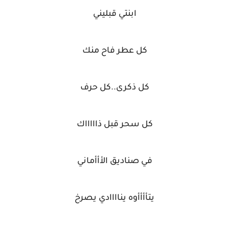
ابنتي قبليني
كل عطر فاح منك
كل ذكرى..كل حرف
كل سحر قبل ذاااااك
في صناديق الأأأماني
يتأأأأوه يناااادي يصرخ