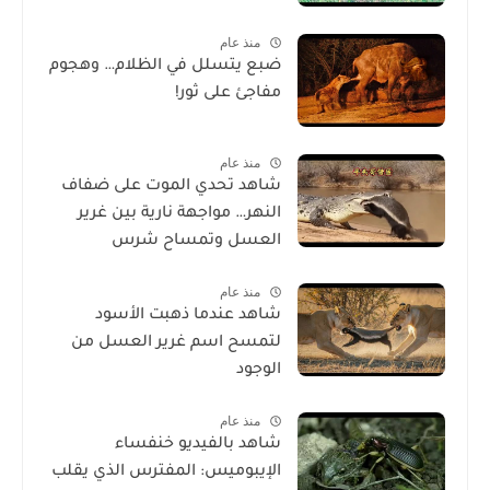
منذ عام
ضبع يتسلل في الظلام… وهجوم
مفاجئ على ثور!
منذ عام
شاهد تحدي الموت على ضفاف
النهر… مواجهة نارية بين غرير
العسل وتمساح شرس
منذ عام
شاهد عندما ذهبت الأسود
لتمسح اسم غرير العسل من
الوجود
منذ عام
شاهد بالفيديو خنفساء
الإيبوميس: المفترس الذي يقلب