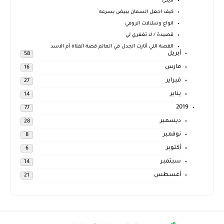
لايكى
كيف اجعل السمان يبيض بسرعه
انواع وسلالات الرومي
قصيدة / لا تغفري لي
القصة التي أثارت الجدل في العالم قصة الفتاة أم الاسد
أبريل
58
مارس
16
فبراير
27
يناير
14
2019
77
ديسمبر
28
نوفمبر
8
أكتوبر
6
سبتمبر
14
أغسطس
21