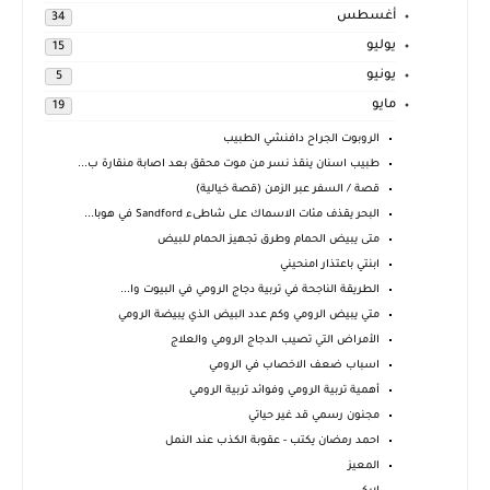
أغسطس
34
يوليو
15
يونيو
5
مايو
19
الروبوت الجراح دافنشي الطبيب
طبيب اسنان ينقذ نسر من موت محقق بعد اصابة منقارة ب...
قصة / السفر عبر الزمن (قصة خيالية)
البحر يقذف مئات الاسماك على شاطىء Sandford في هوبا...
متى يبيض الحمام وطرق تجهيز الحمام للبيض
ابنتي باعتذار امنحيني
الطريقة الناجحة في تربية دجاج الرومي في البيوت وا...
متي يبيض الرومي وكم عدد البيض الذي يبيضة الرومي
الأمراض التي تصيب الدجاج الرومي والعلاج
اسباب ضعف الاخصاب في الرومي
أهمية تربية الرومي وفوائد تربية الرومي
مجنون رسمي قد غير حياتي
احمد رمضان يكتب - عقوبة الكذب عند النمل
المعيز