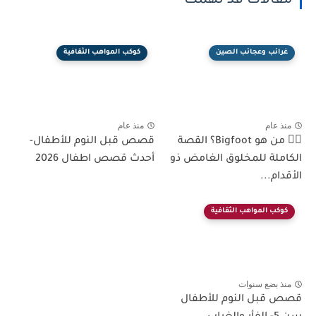
مقالات قد تهمك
غرائب وعجائب الصين
كوكب المواهب الثقافية
منذ عام
منذ عام
🧍‍♂️ من هو Bigfoot؟ القصة
قصص قبل النوم للأطفال-
الكاملة للمخلوق الغامض ذو
أحدث قصص اطفال 2026
الأقدام...
كوكب المواهب الثقافية
منذ بضع سنوات
قصص قبل النوم للأطفال