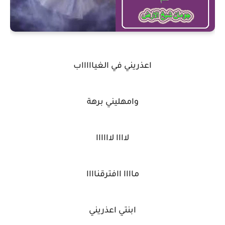
اعذريني في الغياااااب
وامهليني برهة
لاااا لاااااا
ماااا اافترقناااا
ابنتي اعذريني