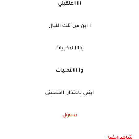
اااااعتقيني
ا اين من تلك الليال
وااااالذكريات
وااااالأمنيات
ابنتي باعتذار ااامنحيني
منقول
شاهد ايضا