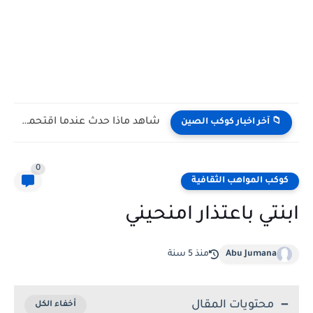
شاهد ماذا حدث عندما اقتحمت البايثون موطن الكوبرا الملك!
📁 آخر اخبار كوكب الصين
0
كوكب المواهب الثقافية
ابنتي باعتذار امنحيني
Abu Jumana
منذ 5 سنة
محتويات المقال