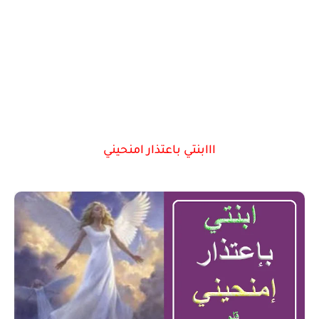
ااابنتي باعتذار امنحيني