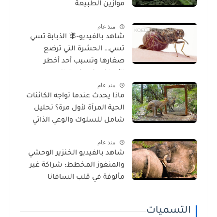
موازين الطبيعة
منذ عام
شاهد بالفيديو-🪰 الذبابة تسي
تسي… الحشرة التي ترضع
صغارها وتسبب أحد أخطر
الأمراض في إفريقيا!
منذ عام
ماذا يحدث عندما تواجه الكائنات
الحية المرآة لأول مرة؟ تحليل
شامل للسلوك والوعي الذاتي
منذ عام
شاهد بالفيديو الخنزير الوحشي
والمنغوز المخطط: شراكة غير
مألوفة في قلب السافانا
الإفريقية
التسميات