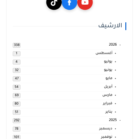
الارشيف
2026
338
أغسطس
1
يوليو
4
يونيو
32
مايو
47
أبريل
54
مارس
69
فبراير
80
يناير
51
2025
292
ديسمبر
78
نوفمبر
101