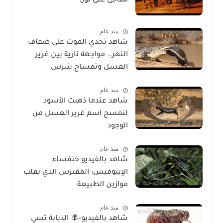
مفاجئ على ثور!
منذ عام
شاهد تحدي الموت على ضفاف
النهر… مواجهة نارية بين غرير
العسل وتمساح شرس
منذ عام
شاهد عندما ذهبت الأسود
لتمسح اسم غرير العسل من
الوجود
منذ عام
شاهد بالفيديو خنفساء
الإيبوميس: المفترس الذي يقلب
موازين الطبيعة
منذ عام
شاهد بالفيديو-🪰 الذبابة تسي