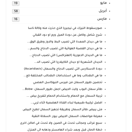
مايو
19
أبريل
58
مارس
16
صورسقوط النيزك في نيجيريا الذي حذرت منه وكالة ناسا
شرح شامل وكامل عن دودة الميل ورم او دود القباني
ما هي ديدان المعدة التي تصيب البط والاوز وطرق الوق...
ما هي ديدان القصبة الهوائية التي تصيب الدجاج والسم...
ما هي الديدان الاعورية (الهتراكس) التي تصيب الدجاج...
الديدان الشعرية او ديدان الكابيلاريا التي تصيب الد...
دودة الاسكارس التي تصيب الدجاج والسمان (Ascaridiasis)
ما هي الطحالب وما هي استخدامات الطحالب المختلفة كع...
تحصين طيور السمان من فيرس النيوكاسل العصبي
طائر سمان البوب وايت الابيض اجمل طيور السمان- Bobw...
تربية السمان مع الحمام واستخدام الحمام لتفريخ بيض ...
افضل تركيبة طبيعية لبناء القناة الهضمية اثناء تربي...
متى يبيض طائر السمان وطريقة تجهيز السمان لطرح البيض
معرفة مواصفات السمان الابيض بيور -السلالة النقية
سبع غرائب وعجائب تحدث في الصين ولا تحدث في اماكن اخرى
خطة الامان قبل وبعد شراء الهامستر وذهابه الى المنزل