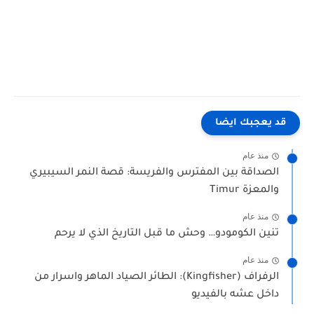
"دكتور عاطف عبد الدايم"
"عاطف عبد الدايم دواجن"
قد يعجبك ايضا
منذ عام
الصداقة بين المفترس والفريسة: قصة النمر السيبيري
والمعزة Timur
منذ عام
تنين الكومودو… وحش ما قبل التاريخ الذي لا يرحم
منذ عام
الرفراف (Kingfisher): الطائر الصياد الماهر واسرار من
داخل عشه بالفيديو