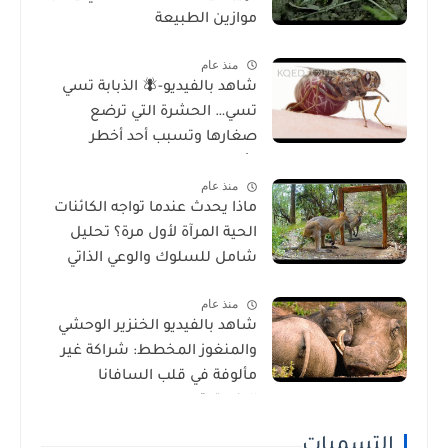
موازين الطبيعة
منذ عام
شاهد بالفيديو-🪰 الذبابة تسي
تسي… الحشرة التي ترضع
صغارها وتسبب أحد أخطر
الأمراض في إفريقيا!
منذ عام
ماذا يحدث عندما تواجه الكائنات
الحية المرآة لأول مرة؟ تحليل
شامل للسلوك والوعي الذاتي
منذ عام
شاهد بالفيديو الخنزير الوحشي
والمنغوز المخطط: شراكة غير
مألوفة في قلب السافانا
الإفريقية
التسميات