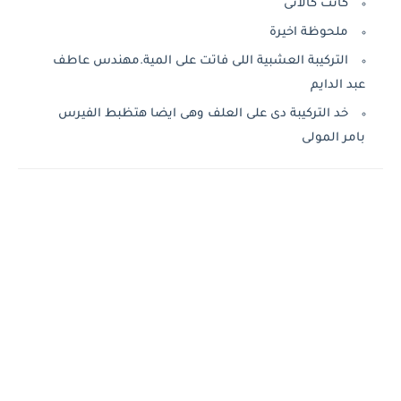
كانت كالاتى
ملحوظة اخيرة
التركيبة العشبية اللى فاتت على المية.مهندس عاطف
عبد الدايم
خد التركيبة دى على العلف وهى ايضا هتظبط الفيرس
بامر المولى