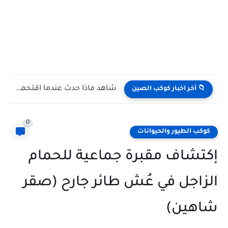
شاهد كيف يتغلب النمس على الكوبرا في مواجهة تعتمد على...
📁 آخر اخبار كوكب الصين
0
كوكب الطيور والحيوانات
إكتشاف مقبرة جماعية للحمام
الزاجل في عُش طائر جارح (صقر
شاهين)