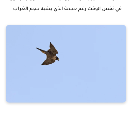
في نفس الوقت رغم حجمة الذي يشبه حجم الغراب
إكتشاف مقبرة جماعية للحمام الزاجل في عُش طائر جارح (صقر شاهين)