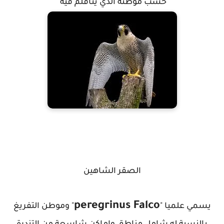
حسب موطنة الذي يتأقلم فيه
إكتشاف مقبرة جماعية للحمام الزاجل في عُش طائر جارح (صقر شاهين)
الصقر الشاهين
peregrinus Falco
يسمي علميا "
" وموطن التفريغ