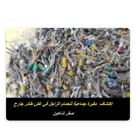
إكتشاف مقبرة جماعية للحمام الزاجل في عُش طائر جارح (صقر شاهين)