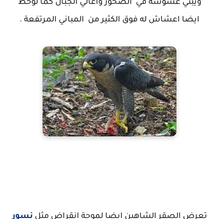
ويبني عشوشة في الصخور واعالي الجبال كما لوحظ
ايضا اعشاش له فوق الكثير من المباني المرتفعة .
إكتشاف مقبرة جماعية للحمام الزاجل في عُش طائر جارح (صقر شاهين)
تعرض الصقر الشاهين ايضا لموجة انقراض مثل
نسور