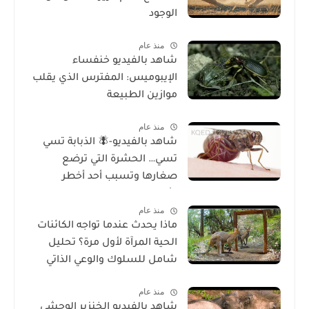
الوجود
منذ عام
شاهد بالفيديو خنفساء
الإيبوميس: المفترس الذي يقلب
موازين الطبيعة
منذ عام
شاهد بالفيديو-🪰 الذبابة تسي
تسي… الحشرة التي ترضع
صغارها وتسبب أحد أخطر
الأمراض في إفريقيا!
منذ عام
ماذا يحدث عندما تواجه الكائنات
الحية المرآة لأول مرة؟ تحليل
شامل للسلوك والوعي الذاتي
منذ عام
شاهد بالفيديو الخنزير الوحشي