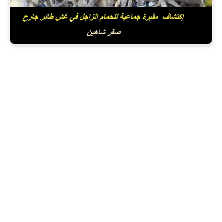
إكتشاف مقبرة جماعية للحمام الزاجل في عُش طائر جارح (صقر شاهين)