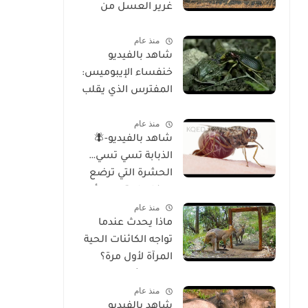
غرير العسل من
الوجود
منذ عام
شاهد بالفيديو
خنفساء الإيبوميس:
المفترس الذي يقلب
موازين الطبيعة
منذ عام
شاهد بالفيديو-🪰
الذبابة تسي تسي…
الحشرة التي ترضع
صغارها وتسبب أحد
منذ عام
أخطر الأمراض في
ماذا يحدث عندما
إفريقيا!
تواجه الكائنات الحية
المرآة لأول مرة؟
تحليل شامل
منذ عام
للسلوك والوعي
شاهد بالفيديو