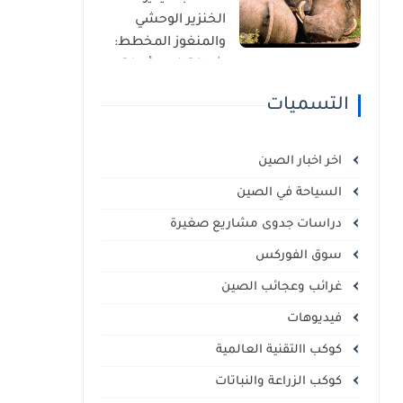
الذاتي
الخنزير الوحشي
والمنغوز المخطط:
شراكة غير مألوفة
في قلب السافانا
التسميات
الإفريقية
اخر اخبار الصين
السياحة في الصين
دراسات جدوى مشاريع صغيرة
سوق الفوركس
غرائب وعجائب الصين
فيديوهات
كوكب االتقنية العالمية
كوكب الزراعة والنباتات