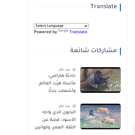
Translate
Powered by
Translate
مشاركات شائعة
منذ عام
حادثة هارامبي:
مأساة هزّت العالم
وأشعلت جدلًا
عالميًا-شاهد
منذ عام
بالفيديو
البابون الذي واجه
الأسود: قصة عن
الثقة، العمر، وقوانين