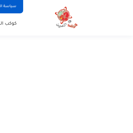
سياسة ا
كوكب الت