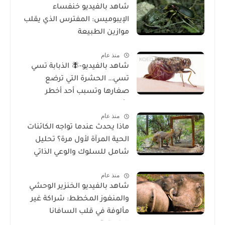
شاهد بالفيديو خنفساء
الإيبوميس: المفترس الذي يقلب
موازين الطبيعة
منذ عام
شاهد بالفيديو-🪰 الذبابة تسي
تسي… الحشرة التي ترضع
صغارها وتسبب أحد أخطر
الأمراض في إفريقيا!
منذ عام
ماذا يحدث عندما تواجه الكائنات
الحية المرآة لأول مرة؟ تحليل
شامل للسلوك والوعي الذاتي
منذ عام
شاهد بالفيديو الخنزير الوحشي
والمنغوز المخطط: شراكة غير
مألوفة في قلب السافانا
الإفريقية