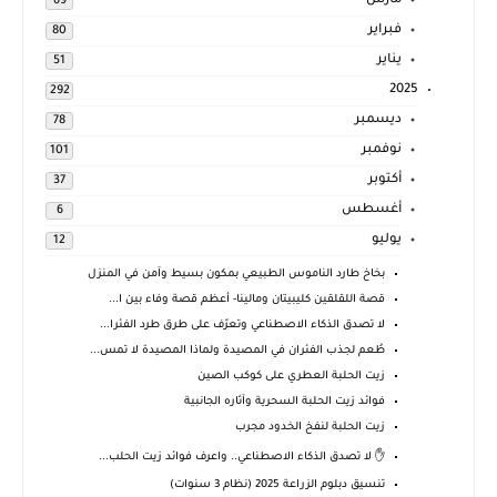
مارس
69
فبراير
80
يناير
51
2025
292
ديسمبر
78
نوفمبر
101
أكتوبر
37
أغسطس
6
يوليو
12
بخاخ طارد الناموس الطبيعي بمكون بسيط وآمن في المنزل
قصة اللقلقين كليبيتان ومالينا- أعظم قصة وفاء بين ا...
لا تصدق الذكاء الاصطناعي وتعرّف على طرق طرد الفئرا...
طُعم لجذب الفئران في المصيدة ولماذا المصيدة لا تمس...
زيت الحلبة العطري على كوكب الصين
فوائد زيت الحلبة السحرية وآثاره الجانبية
زيت الحلبة لنفخ الخدود مجرب
✋ لا تصدق الذكاء الاصطناعي.. واعرف فوائد زيت الحلب...
تنسيق دبلوم الزراعة 2025 (نظام 3 سنوات)