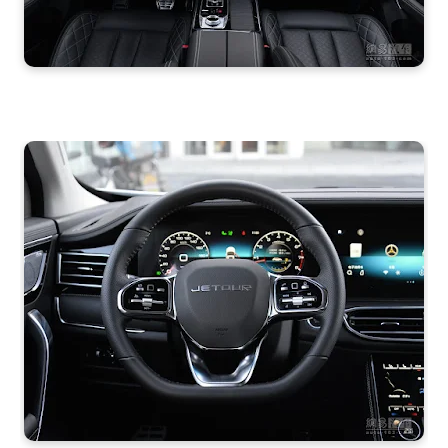
جيتور X95 من الداخل