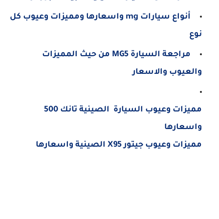
أنواع سيارات mg واسعارها ومميزات وعيوب كل
نوع
مراجعة السيارة MG5 من حيث المميزات
والعيوب والاسعار
مميزات وعيوب السيارة الصينية تانك 500
واسعارها
مميزات وعيوب جيتور X95 الصينية واسعارها
كلمات بحث مرتبطة
"جيتور X95" "جيتور x95 202"جيتور X95" "جيتور x95 2023" "جيتور x95 للبيع" "جيتور x95 سعر" "جيتور x95 من
الداخل" "جيتور x95 موديل 2022" "جيتور x95 موديل 2023" "جيتور x95 هتلاقى" "جيتور x95 مواصفات" "جيتور x95