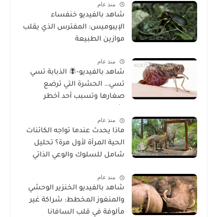
منذ عام
شاهد بالفيديو خنفساء
الإيبوميس: المفترس الذي يقلب
موازين الطبيعة
منذ عام
شاهد بالفيديو-🪰 الذبابة تسي
تسي… الحشرة التي ترضع
صغارها وتسبب أحد أخطر
الأمراض في إفريقيا!
منذ عام
ماذا يحدث عندما تواجه الكائنات
الحية المرآة لأول مرة؟ تحليل
شامل للسلوك والوعي الذاتي
منذ عام
شاهد بالفيديو الخنزير الوحشي
والمنغوز المخطط: شراكة غير
مألوفة في قلب السافانا