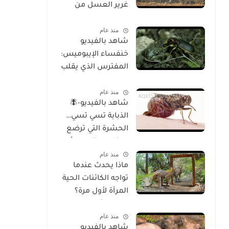
غرير العسل من
الوجود
منذ عام
شاهد بالفيديو
خنفساء الإيبوميس:
المفترس الذي يقلب
موازين الطبيعة
منذ عام
شاهد بالفيديو-🪰
الذبابة تسي تسي…
الحشرة التي ترضع
صغارها وتسبب أحد
منذ عام
أخطر الأمراض في
ماذا يحدث عندما
إفريقيا!
تواجه الكائنات الحية
المرآة لأول مرة؟
تحليل شامل
منذ عام
للسلوك والوعي
شاهد بالفيديو