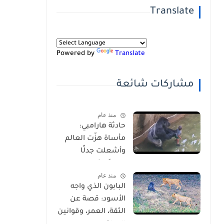
Translate
Powered by
Translate
مشاركات شائعة
منذ عام
حادثة هارامبي:
مأساة هزّت العالم
وأشعلت جدلًا
عالميًا-شاهد
منذ عام
بالفيديو
البابون الذي واجه
الأسود: قصة عن
الثقة، العمر، وقوانين