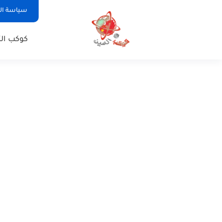
سياسة ا
كوكب الت