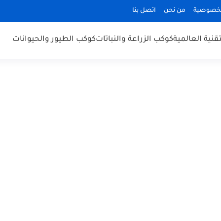
لخصوصية
من نحن
اتصل بنا
قنية العالمية
كوكب الزراعة والنباتات
كوكب الطيور والحيوانات