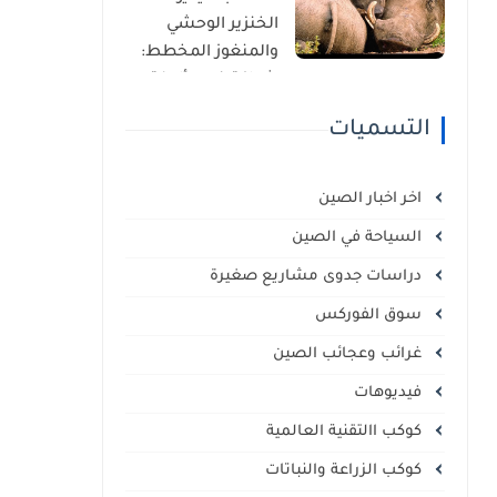
الذاتي
الخنزير الوحشي
والمنغوز المخطط:
شراكة غير مألوفة
في قلب السافانا
التسميات
الإفريقية
اخر اخبار الصين
السياحة في الصين
دراسات جدوى مشاريع صغيرة
سوق الفوركس
غرائب وعجائب الصين
فيديوهات
كوكب االتقنية العالمية
كوكب الزراعة والنباتات