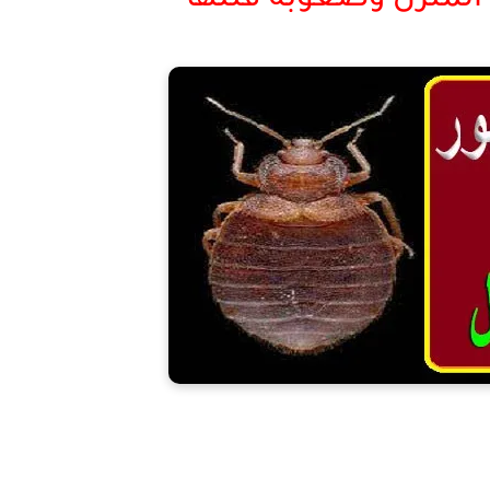
لمنزل وصعوبه قتلها
ظهور البق في المنزل