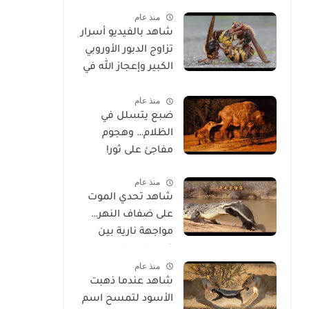
الحياة
منذ عام
شاهد بالفيديو أسرار
تزاوج الدبور الأوروبي
الكبير وإعجاز الله في
خلقه
منذ عام
ضبع يتسلل في
الظلام… وهجوم
مفاجئ على ثور!
منذ عام
شاهد تحدي الموت
على ضفاف النهر…
مواجهة نارية بين
غرير العسل
منذ عام
وتمساح شرس
شاهد عندما ذهبت
الأسود لتمسح اسم