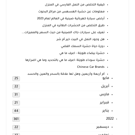
كيفية التخلص من النمل الفارسي في المنزل
معلومات عن حشرة الهسهس من مراكز البحوث
أرخص سيارة كهربائية صينية في العالم لعام 2023
طرق التخلص من الحشرات الطائره في المنزل
تعرف على سيارات جاك الصينية من حيث السعر والمميزات...
هل وجود النمل في البيت خير أم شر
دورة حياة حشرة السمك الفضي
حشرة بيضاء طويلة - اعرف ما هي
حشرة سوداء طويلة -اعرف ما هي بالتحديد وما هي اضرارها
Chinese Car Brands
أم أربعة وأربعين وهل لها علاقة بالسحر والعين والحسد
مايو
25
أبريل
22
مارس
31
فبراير
21
يناير
44
2022
361
ديسمبر
22