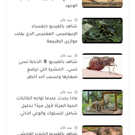
الوجود
منذ عام
شاهد بالفيديو خنفساء
الإيبوميس: المفترس الذي يقلب
موازين الطبيعة
منذ عام
شاهد بالفيديو-🪰 الذبابة تسي
تسي… الحشرة التي ترضع
صغارها وتسبب أحد أخطر
الأمراض في إفريقيا!
منذ عام
ماذا يحدث عندما تواجه الكائنات
الحية المرآة لأول مرة؟ تحليل
شامل للسلوك والوعي الذاتي
منذ عام
شاهد بالفيديو الخنزير الوحشي