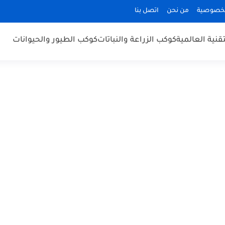
لخصوصية
من نحن
اتصل بنا
قنية العالمية
كوكب الزراعة والنباتات
كوكب الطيور والحيوانات