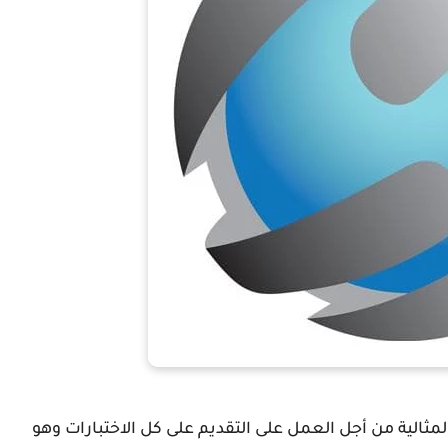
swift asses حيث الطريقة المثالية من أجل العمل على التقديم على كل الاختبارات وهو