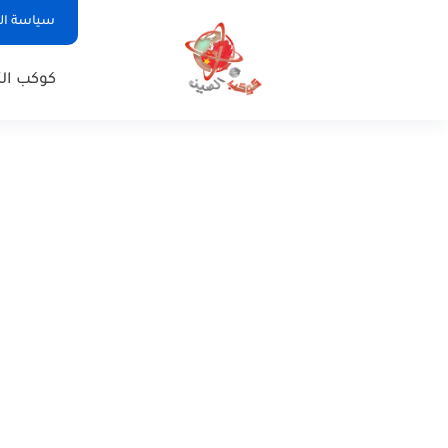
سياسة ا
كوكب الت