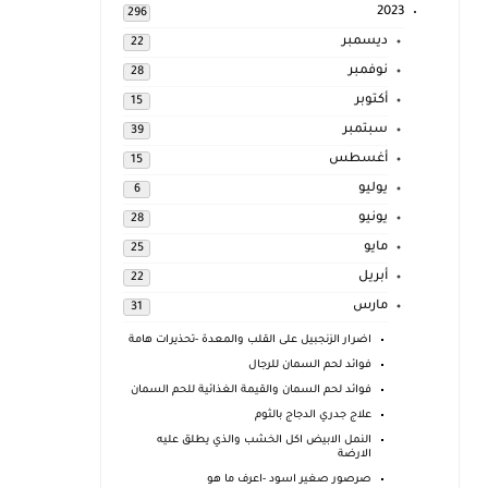
2023
296
ديسمبر
22
نوفمبر
28
أكتوبر
15
سبتمبر
39
أغسطس
15
يوليو
6
يونيو
28
مايو
25
أبريل
22
مارس
31
اضرار الزنجبيل على القلب والمعدة -تحذيرات هامة
فوائد لحم السمان للرجال
فوائد لحم السمان والقيمة الغذائية للحم السمان
علاج جدري الدجاج بالثوم
النمل الابيض اكل الخشب والذي يطلق عليه
الارضة
صرصور صغير اسود -اعرف ما هو