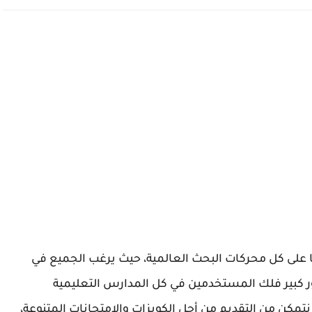
swi يعتبر هو الأكثر بحثا على كل محركات البحث العالمية، حيث يرغب الجميع في
swift a والذي يكون له دور كبير فلك المستخدمين في كل المدارس التعليمية
نتمكن من التقديم من أجل الكويزات والامتحانات المتنوعة،