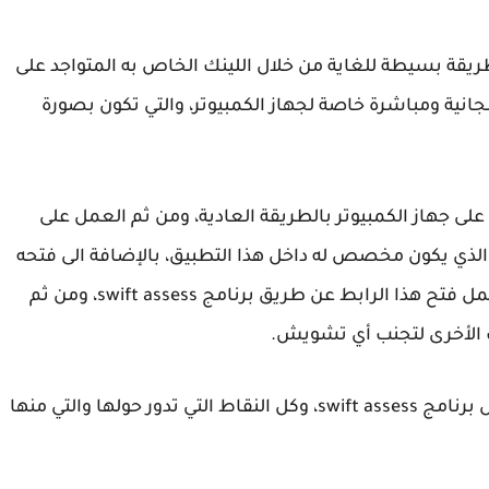
 العمل على تحميل برنامج swift assess بطريقة بسيطة للغاية من خلال اللينك الخاص به المتواجد على
نية ومباشرة خاصة لجهاز الكمبيوتر، والتي تكون بصورة
 على جهاز الكمبيوتر بالطريقة العادية، ومن ثم العمل على
لذي يكون مخصص له داخل هذا التطبيق، بالإضافة الى فتحه
من داخل المتصفح وبالتالي سوف يطلب منك العمل فتح هذا الرابط عن طريق برنامج swift assess، ومن ثم
الأخرى لتجنب أي تشويش.
ومن خلال هذا المقال قد قمنا بالتحدث حول تحميل برنامج swift assess، وكل النقاط التي تدور حولها والتي منها