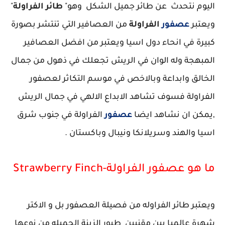
اليوم نتحدث عن طائر جميل الشكل وهو"
طائر الفراولة
"
ويعتبر
عصفور
الفراولة
من العصافير التي تنتشر بصورة
كبيرة في انحاء دول اسيا ويعتبر من افضل العصافير
المبهجة وله الوان في الريش تجعلك في ذهول من جمال
الخالق وابداعة وبالاخص في موسم التكاثر لعصفور
الفراولة فسوف تشاهد الابداع الالهي في جمال الريش
,يمكن ان نشاهد ايضا
عصفور
الفراولة في جنوب شرق
اسيا والهند وسريلانكا ونيبال وباكستان .
ما هو عصفور الفراولة-Strawberry Finch
ويعتبر طائر الفراوله من فصيلة العصفور بل و الاكتر
شهرة عالميا بين مقنيين طيور الزينة الجميله من نوعها