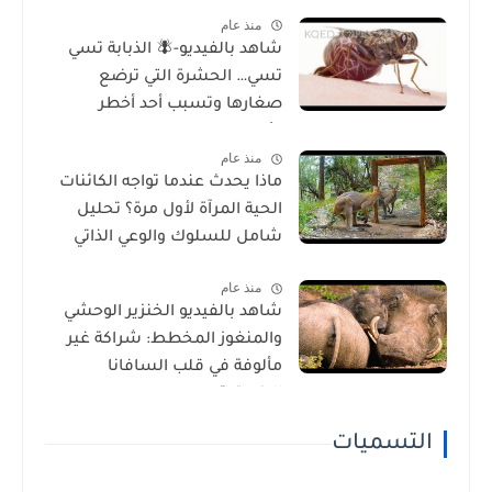
منذ عام
شاهد بالفيديو-🪰 الذبابة تسي
تسي… الحشرة التي ترضع
صغارها وتسبب أحد أخطر
الأمراض في إفريقيا!
منذ عام
ماذا يحدث عندما تواجه الكائنات
الحية المرآة لأول مرة؟ تحليل
شامل للسلوك والوعي الذاتي
منذ عام
شاهد بالفيديو الخنزير الوحشي
والمنغوز المخطط: شراكة غير
مألوفة في قلب السافانا
الإفريقية
التسميات