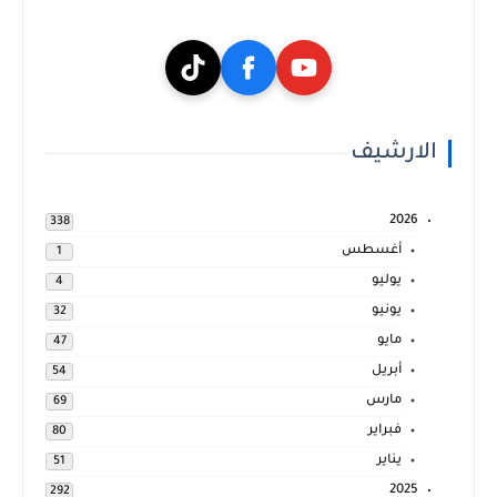
الارشيف
2026
338
أغسطس
1
يوليو
4
يونيو
32
مايو
47
أبريل
54
مارس
69
فبراير
80
يناير
51
2025
292