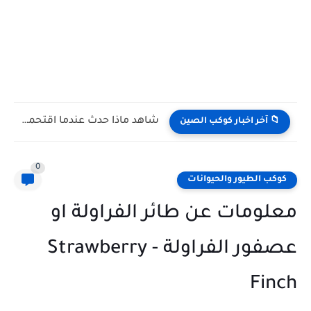
شاهد كيف يتغلب النمس على الكوبرا في مواجهة تعتمد على...
📁 آخر اخبار كوكب الصين
0
كوكب الطيور والحيوانات
معلومات عن طائر الفراولة او
عصفور الفراولة - Strawberry
Finch