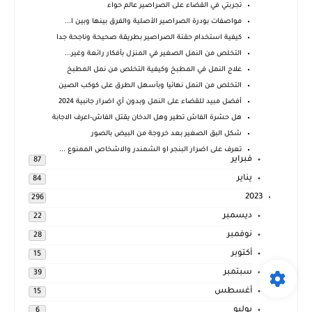
تجربتي في القضاء على الصراصير عالم حواء
مواصفات بودرة الصراصير الأصلية والفرق بينها وبين ا...
كيفية استخدام حقنة الصراصير بطريقة صحيحة وناجحة جدا
التخلص من النمل الصغير في المنزل بأفكار رائعة وغير...
علاج النمل في المطبخ وكيفية التخلص من نمل المطبخ
التخلص من النمل نهائيا وبأسهل الطرق على كوكب الصين
أفضل مبيد للقضاء على النمل وبدون أي اضرار جانبية 2024
هل حشرة الفاش تطير وهل الدخان يقتل الفاش-اعرف الاجابة
شكل البق الصغير بعد خروجة من البيض بالصور
تعرف على اضرار البنجر او الشمندر والاشخاص الممنوع ...
فبراير
87
يناير
84
2023
296
ديسمبر
22
نوفمبر
28
أكتوبر
15
سبتمبر
39
أغسطس
15
يوليو
6