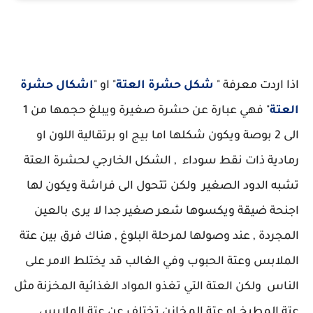
شكل العتة
اذا اردت معرفة "
شكل حشرة العتة
" او "
اشكال حشرة
العتة
" فهي عبارة عن حشرة صغيرة ويبلغ حجمها من 1
الى 2 بوصة ويكون شكلها اما بيج او برتقالية اللون او
رمادية ذات نقط سوداء , الشكل الخارجي لحشرة العتة
تشبه الدود الصغير ولكن تتحول الى فراشة ويكون لها
اجنحة ضيقة ويكسوها شعر صغير جدا لا يرى بالعين
المجردة , عند وصولها لمرحلة البلوغ , هناك فرق بين عتة
الملابس وعتة الحبوب وفي الغالب قد يختلط الامر على
الناس ولكن العتة التي تغذو المواد الغذائية المخزنة مثل
عتة المطبخ او عتة المخازن تختلف عن عتة الملابس .