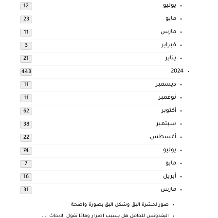
يوليو
12
مايو
23
مارس
11
فبراير
3
يناير
21
2024
443
ديسمبر
11
نوفمبر
11
أكتوبر
62
سبتمبر
38
أغسطس
22
يوليو
74
مايو
7
أبريل
16
مارس
31
صور لحشرة البق وشكل البق بصورة واضحة
البقدونس للحامل هل يسبب اضرار وماذا تقول الابحاث ا...