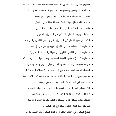
اضرار مغلي البقدونس وكيفية استخدامه بصورة صحيحة
فوائد البقدونس ومعلومات من مراكز البحوث الاوربية
تحميل النسخة الاصلية من برنامج باز لعام 2024
ماهو برنامج باز اعرف الحقيقة الكاملة عن تطبيق باز
شكل ومواصفات النمل الابيض والاسم العلمي
علامات وجود النمل الأبيض في المنزل بالصور
التخلص من النمل في المنزل بأقوى علاج للنمل وامن جدا
معلومات هامة جدا عن النمل الابيض من مراكز الابحاث ...
معلومات عن النمل الناري من مراكز الابحاث الصينية
معلومات عن حشرة العتة او ما يعرف علميا بحشرة العث
فوائد سوف تزهلك لشاي الزعتر قبل النوم وماذا يفعل ...
أضرار الزعتر المطحون مع السمسم من مراكز البحوث الا...
تجربتي مع زيت القطران للشعر والوجه وسر كبير اكتشفته
كيف تصلح السيارات الصينية - نصائح وإرشادات
10 أسباب لماذا تعتبر السيارات الصينية الخيار الأفض...
علامات تؤكد ان وجود الدود في البيت سحر او حسد
تعرف على شكل دود السحر وكيف تعرفه بمجرد رؤيته
طريقة مخاطبة النمل للخروج من المنزل
علاج النمل في البيت بالقران وطرد النمل من البيت دو...