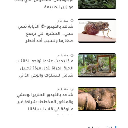
الإيبوميس: المفترس الذي يقلب
موازين الطبيعة
منذ عام
شاهد بالفيديو-🪰 الذبابة تسي
تسي… الحشرة التي ترضع
صغارها وتسبب أحد أخطر
الأمراض في إفريقيا!
منذ عام
ماذا يحدث عندما تواجه الكائنات
الحية المرآة لأول مرة؟ تحليل
شامل للسلوك والوعي الذاتي
منذ عام
شاهد بالفيديو الخنزير الوحشي
والمنغوز المخطط: شراكة غير
مألوفة في قلب السافانا
الإفريقية