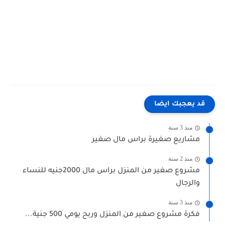
"سعر ماكينة تصنيع العبوات البلاستيكية" "مصنع زجاجات بلاستيك pet" "أسعار زجاجات بلاستيك فارغة"
"اماكن بيع زجاجات بلاستيك فارغة" "خط إنتاج عبوات بلاستيك" "ماكينة تصنيع الزجاجات البلاستيك" "ماكينات
تصنيع زجاجات البلاستيك" "مشروع مصنع بلاستيك صغير في مصر"
قد يعجبك ايضا
منذ 3 سنة
مشاريع صغيرة براس مال صغير
منذ 2 سنة
مشروع صغير من المنزل براس مال 2000جنيه للنساء
والرجال
منذ 3 سنة
فكرة مشروع صغير من المنزل وربح يومي 500 جنية...