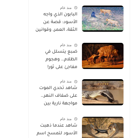
خلقه
منذ عام
البابون الذي واجه
الأسود: قصة عن
الثقة، العمر، وقوانين
الحياة
منذ عام
ضبع يتسلل في
الظلام… وهجوم
مفاجئ على ثور!
منذ عام
شاهد تحدي الموت
على ضفاف النهر…
مواجهة نارية بين
غرير العسل
منذ عام
وتمساح شرس
شاهد عندما ذهبت
الأسود لتمسح اسم