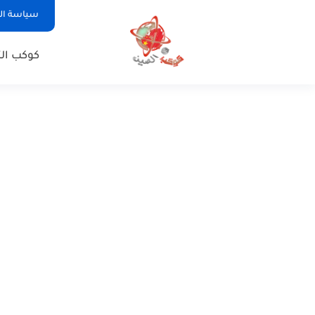
سياسة ا
كوكب الت