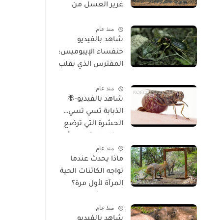
غرير العسل من
الوجود
منذ عام
شاهد بالفيديو
خنفساء الإيبوميس:
المفترس الذي يقلب
موازين الطبيعة
منذ عام
شاهد بالفيديو-🪰
الذبابة تسي تسي…
الحشرة التي ترضع
صغارها وتسبب أحد
منذ عام
أخطر الأمراض في
ماذا يحدث عندما
إفريقيا!
تواجه الكائنات الحية
المرآة لأول مرة؟
تحليل شامل
منذ عام
للسلوك والوعي
شاهد بالفيديو