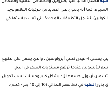
حلبة
مصدرًا غذائيًا غنيًا بالبروتين والأحماض الدهنية والمعادن
سيوم. كما أنه يحتوي على العديد من مركبات الفلافونويد
الكولين). تشمل التطبيقات المحددة التي تمت دراستها في
على حمض أميني يسمى 4-هيدروكسي أيزولوسين ، والذي يعمل على تطبيع
لجسم للأنسولين عندما ترتفع مستويات السكر في الدم.
 التسمين أن وزن جسمها زاد بشكل كبير وحسنت نسب تحويل
 بذور
الحلبة
في نظامهم الغذائي (10 إلى 40 جم / كجم).