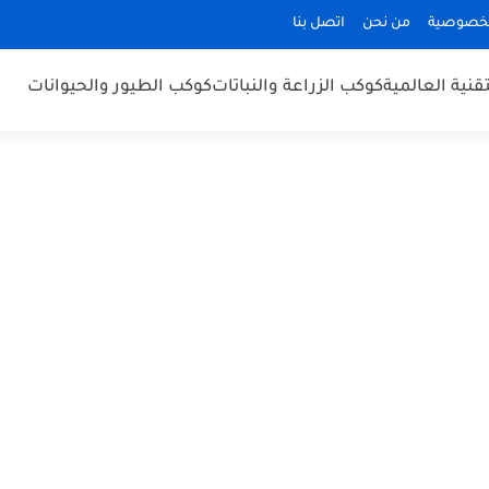
لخصوصية
من نحن
اتصل بنا
قنية العالمية
كوكب الزراعة والنباتات
كوكب الطيور والحيوانات