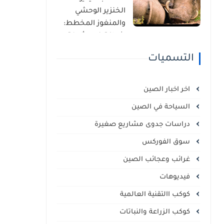
الذاتي
الخنزير الوحشي
والمنغوز المخطط:
شراكة غير مألوفة
في قلب السافانا
التسميات
الإفريقية
اخر اخبار الصين
السياحة في الصين
دراسات جدوى مشاريع صغيرة
سوق الفوركس
غرائب وعجائب الصين
فيديوهات
كوكب االتقنية العالمية
كوكب الزراعة والنباتات