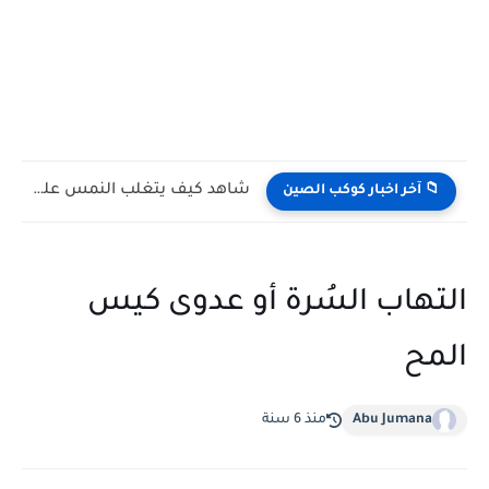
فراشات تشرب دموع السلاحف.. مشهد حقيقي يوثق أحد أكثر السلوكيات...
📁 آخر اخبار كوكب الصين
التهاب السُرة أو عدوى كيس
المح
Abu Jumana
منذ 6 سنة