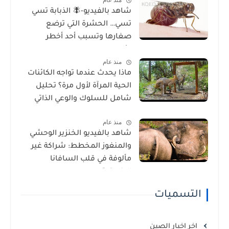
منذ عام
شاهد بالفيديو-🪰 الذبابة تسي
تسي… الحشرة التي ترضع
صغارها وتسبب أحد أخطر
الأمراض في إفريقيا!
منذ عام
ماذا يحدث عندما تواجه الكائنات
الحية المرآة لأول مرة؟ تحليل
شامل للسلوك والوعي الذاتي
منذ عام
شاهد بالفيديو الخنزير الوحشي
والمنغوز المخطط: شراكة غير
مألوفة في قلب السافانا
الإفريقية
التسميات
اخر اخبار الصين