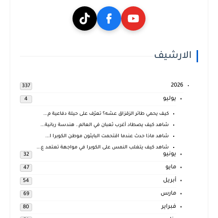
الارشيف
2026
337
يوليو
4
كيف يحمي طائر الزقزاق عشه؟ تعرّف على حيلة دفاعية م...
شاهد كيف يصطاد أغرب ثعبان في العالم.. هندسة ربانية...
شاهد ماذا حدث عندما اقتحمت البايثون موطن الكوبرا ا...
شاهد كيف يتغلب النمس على الكوبرا في مواجهة تعتمد ع...
يونيو
32
مايو
47
أبريل
54
مارس
69
فبراير
80